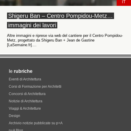
IT
Shigeru Ban – Centro Pompidou-Metz…
immagini dei lavori
Altre immagini e riprese via web del cantiere per il Centro Pompidou-
Metz, progettato da Shigeru Ban + Jean de Gastine
[LaSemaine.fr]....
le
rubriche
Eventi di Architettura
Corsi di Formazione per Architetti
Concorsi di Architettura
Notizie di Architettura
Viaggi & Architetture
Design
Archivio notizie pubblicate su p+A
p+A Blog