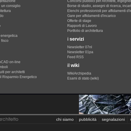
gettazione
Concorsi pubblici per Architetti, Ingegner
 un consiglio
Borse di studio, assegni di ricerca, incar
itettura
Elenchi professionisti per affidamenti d'
do
Gare per affidamenti d'incarico
Offerte di stage
o
Rapporti di Lavoro
Portfolio di architettura
e energetica
i
servizi
 fisco
Newsletter 07nl
Newsletter 01pa
Feed RSS
toCAD on-line
il
wiki
imboli
iti per architetti
WikiArchipedia
il Risparmio Energetico
Esami di stato (wiki)
chi siamo
pubblicità
segnalazioni