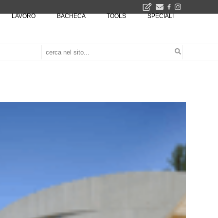
LAVORO
BACHECA
TOOLS
SPECIALI
2026
La Fabbrica di ceramiche Solimene a Vietri sul Mare: un progetto nato quasi per caso - La lucertola aggrappata alla roccia, tra Wright e Gaudì, unica opera europea del visionario architetto Paolo Soleri
Osteria dell'Architetto a Marmomac con i fondatori di EMBT, Park, CZA e ELASTICOFarm - Veronafiere, dal 22 al 25 settembre 2026 · 2x4 Cfp · Ingresso gratuito · Iscrizioni aperte!
I Cantieri by LandWorks 2026, autocostruzione e vita comunitaria in Sardegna, a picco sul mare - Workshop di autocostruzione e rigenerazione urbana nell'ex borgo minerario dell'Argentiera · 3 turni
una mostra