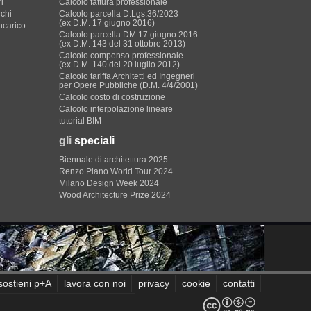
i
Calcolo fattura professionale
ichi
Calcolo parcella D.Lgs.36/2023
(ex D.M. 17 giugno 2016)
incarico
Calcolo parcella DM 17 giugno 2016
(ex D.M. 143 del 31 ottobre 2013)
Calcolo compenso professionale
(ex D.M. 140 del 20 luglio 2012)
Calcolo tariffa Architetti ed Ingegneri
per Opere Pubbliche (D.M. 4/4/2001)
Calcolo costo di costruzione
Calcolo interpolazione lineare
tutorial BIM
gli
speciali
Biennale di architettura 2025
Renzo Piano World Tour 2024
Milano Design Week 2024
Wood Architecture Prize 2024
sostieni p+A
lavora con noi
privacy
cookie
contatti