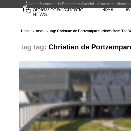
Le città cantate da Francesco Guccini - Atmosfere urbane olt
HOME
EV
Renzo Piano World Tour 2026, ottava edizione in partenza. 
NEWS
Home
▪
news
▪
tag: Christian de Portzamparc | News from The 
200 manifesti per i 200 anni di Carlo Collodi, creatore di 
tag:
Christian de Portzampar