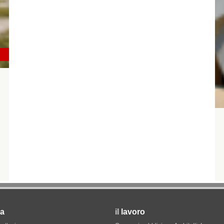
a
il
lavoro