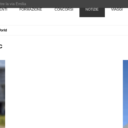
re la via Emilia
ENTI
FORMAZIONE
CONCORSI
NOTIZIE
VIAGGI
Rotta verso Ovest - Europa, Stati Uniti e Canada | 22 agosto > 30 settembre 
World
Pinocchio - Call di grafica promossa dal Museo MAGMA per la realizzazione di 
c