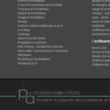
Eventi di Architettura
gruppi di pro
Corsi di Formazione per Architetti
ho bisogno di
Concorsi di Architettura
viaggi di arch
Notizie di Architettura
compro - ven
Viaggi & Architetture
casa - studio
Design
esami di stat
Archivio notizie pubblicate su p+A
blablabla
p+A Blog
certificazion
Catalogo
professione e
News from the world
i
software
Progettare e costruire
Hall of fame. i risultati dei concorsi
forum CAD
Up-to-date: la professione in progress
lezioni di Au
Interviews
librerie dei s
Prodotti per l'architettura
Software gratu
Rassegna p+A
Software per 