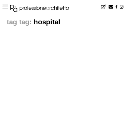
Home
▪
news
▪
tag: hospital | News from The World
tag:
hospital