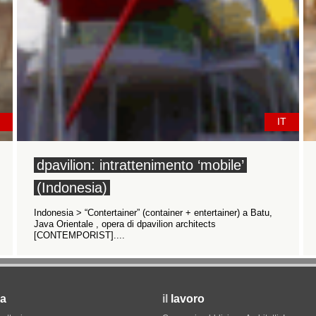
IT
dpavilion: intrattenimento ‘mobile’
(Indonesia)
Indonesia > “Contertainer” (container + entertainer) a Batu,
Java Orientale , opera di dpavilion architects
[CONTEMPORIST]....
a
il
lavoro