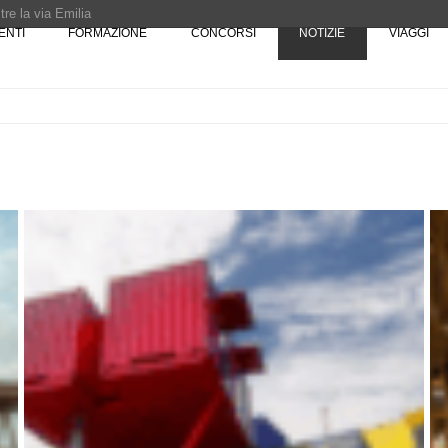
re la via Emilia
ENTI
FORMAZIONE
CONCORSI
NOTIZIE
VIAGGI
Rotta verso Ovest - Europa, Stati Uniti e Canada | 22 agosto > 30 settembre 
Pinocchio - Call di grafica promossa dal Museo MAGMA per la realizzazione di 