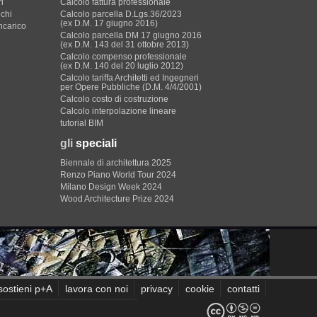
i
Calcolo fattura professionale
ichi
Calcolo parcella D.Lgs.36/2023
(ex D.M. 17 giugno 2016)
incarico
Calcolo parcella DM 17 giugno 2016
(ex D.M. 143 del 31 ottobre 2013)
Calcolo compenso professionale
(ex D.M. 140 del 20 luglio 2012)
Calcolo tariffa Architetti ed Ingegneri
per Opere Pubbliche (D.M. 4/4/2001)
Calcolo costo di costruzione
Calcolo interpolazione lineare
tutorial BIM
gli
speciali
Biennale di architettura 2025
Renzo Piano World Tour 2024
Milano Design Week 2024
Wood Architecture Prize 2024
sostieni p+A
lavora con noi
privacy
cookie
contatti