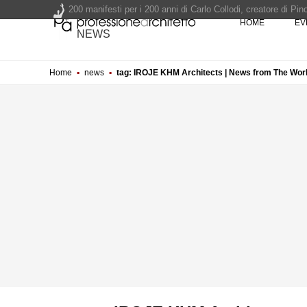
200 manifesti per i 200 anni di Carlo Collodi, creatore di 
HOME
EV
La ricarica dei profumi domestici in un prodotto innovativo d
NEWS
Il lungomare di Nicotera si tinge di giallo: Fabrizio Ciappina
Il decreto infrastrutture è legge, le novità dall'anticipazion
Home
▪
news
▪
tag: IROJE KHM Architects | News from The Wor
Un nuovo volto per il lungomare di Villammare - Concorso d