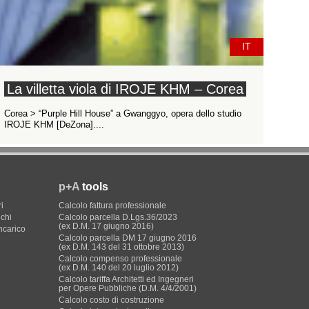
IT
La villetta viola di IROJE KHM – Corea
Corea > “Purple Hill House” a Gwanggyo, opera dello studio
IROJE KHM [DeZona]....
p+A
tools
i
Calcolo fattura professionale
ichi
Calcolo parcella D.Lgs.36/2023
(ex D.M. 17 giugno 2016)
incarico
Calcolo parcella DM 17 giugno 2016
(ex D.M. 143 del 31 ottobre 2013)
Calcolo compenso professionale
(ex D.M. 140 del 20 luglio 2012)
Calcolo tariffa Architetti ed Ingegneri
per Opere Pubbliche (D.M. 4/4/2001)
Calcolo costo di costruzione