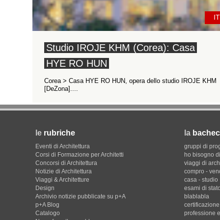
IT
Studio IROJE KHM (Corea): Casa
HYE RO HUN
Corea > Casa HYE RO HUN, opera dello studio IROJE KHM
[DeZona]....
le
rubriche
la
bachec
Eventi di Architettura
gruppi di pro
Corsi di Formazione per Architetti
ho bisogno di
Concorsi di Architettura
viaggi di arch
Notizie di Architettura
compro - ven
Viaggi & Architetture
casa - studio
Design
esami di stat
Archivio notizie pubblicate su p+A
blablabla
p+A Blog
certificazion
Catalogo
professione e