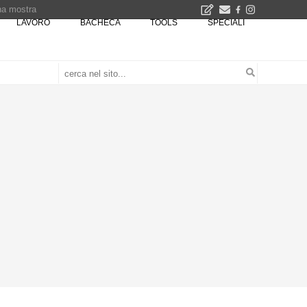
una mostra
LAVORO
BACHECA
TOOLS
SPECIALI
00 euro
Città Osmotiche: la rigenerazione urbana attraverso suoli permeabili, gestione dell'acqua e resilienza climatica - Gli eventi INBAR al Centro Congressi La Nuvola · Ingresso gratuito