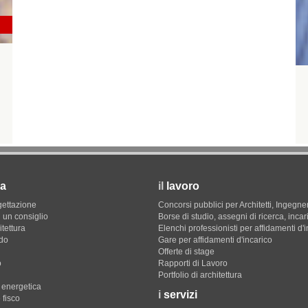
a
il
lavoro
gettazione
Concorsi pubblici per Architetti, Ingegner
 un consiglio
Borse di studio, assegni di ricerca, incar
itettura
Elenchi professionisti per affidamenti d'
do
Gare per affidamenti d'incarico
Offerte di stage
o
Rapporti di Lavoro
Portfolio di architettura
e energetica
i
servizi
 fisco