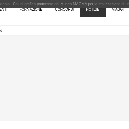
Pinocchio - Call di grafica promossa dal Museo MAGMA per la realizzazione di 
ENTI
FORMAZIONE
CONCORSI
NOTIZIE
VIAGGI
i design - Concorso di product design by Desall · Al vincitore un premio di 5.0
 vince il concorso di progettazione
e del prezzo alla Soprintendenza speciale
ld
i progettazione a procedura aperta due fasi Montepremi: 18.000 euro