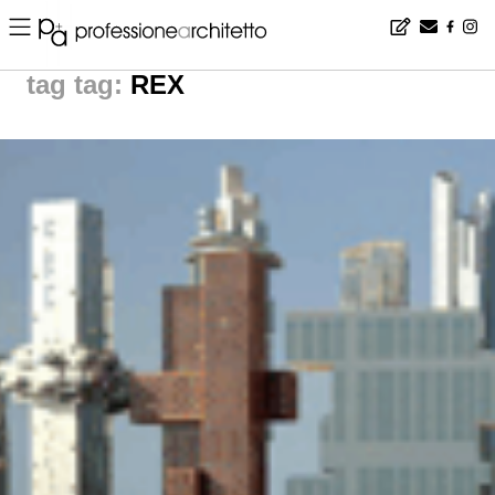
Home
▪
news
▪
tag: REX | News from The World
tag:
REX