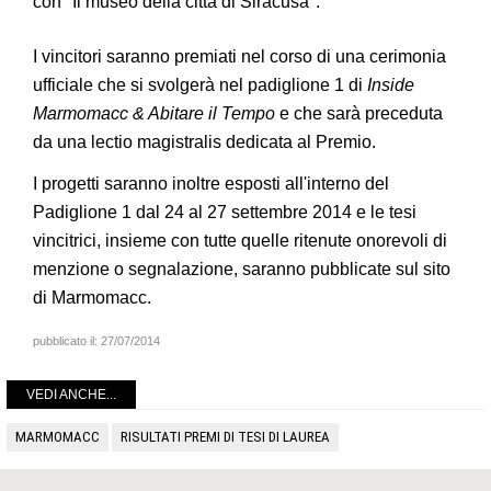
con "Il museo della città di Siracusa".
I vincitori saranno premiati nel corso di una cerimonia
ufficiale che si svolgerà nel padiglione 1 di
Inside
Marmomacc & Abitare il Tempo
e che sarà preceduta
da una lectio magistralis dedicata al Premio.
I progetti saranno inoltre esposti all'interno del
Padiglione 1 dal 24 al 27 settembre 2014 e le tesi
vincitrici, insieme con tutte quelle ritenute onorevoli di
menzione o segnalazione, saranno pubblicate sul sito
di Marmomacc.
pubblicato il:
27/07/2014
VEDI ANCHE...
MARMOMACC
RISULTATI PREMI DI TESI DI LAUREA