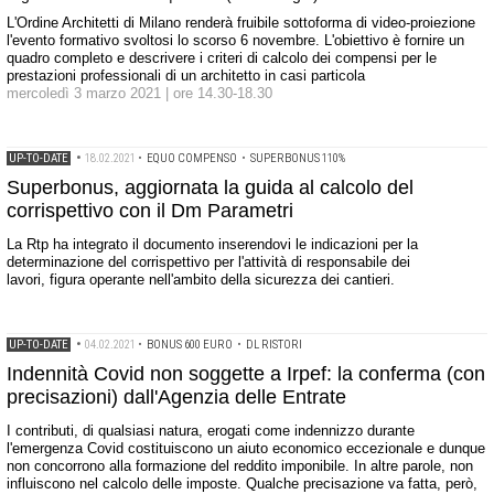
L'Ordine Architetti di Milano renderà fruibile sottoforma di video-proiezione
l'evento formativo svoltosi lo scorso 6 novembre. L'obiettivo è fornire un
quadro completo e descrivere i criteri di calcolo dei compensi per le
prestazioni professionali di un architetto in casi particola
mercoledì 3 marzo 2021 | ore 14.30-18.30
UP-TO-DATE
•
18.02.2021
•
EQUO COMPENSO
•
SUPERBONUS 110%
Superbonus, aggiornata la guida al calcolo del
corrispettivo con il Dm Parametri
La Rtp ha integrato il documento inserendovi le indicazioni per la
determinazione del corrispettivo per l'attività di responsabile dei
lavori, figura operante nell'ambito della sicurezza dei cantieri.
UP-TO-DATE
•
04.02.2021
•
BONUS 600 EURO
•
DL RISTORI
Indennità Covid non soggette a Irpef: la conferma (con
precisazioni) dall'Agenzia delle Entrate
I contributi, di qualsiasi natura, erogati come indennizzo durante
l'emergenza Covid costituiscono un aiuto economico eccezionale e dunque
non concorrono alla formazione del reddito imponibile. In altre parole, non
influiscono nel calcolo delle imposte. Qualche precisazione va fatta, però,