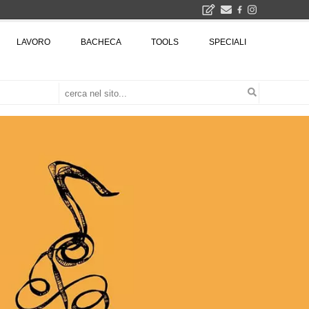
LAVORO
BACHECA
TOOLS
SPECIALI
Città Osmotiche: la rigenerazione urbana attraverso suoli permeabili, gestione dell'acqua e resilienza climatica - Gli eventi INBAR al Centro Congressi La Nuvola · Ingresso gratuito
Il museo città: a Bruxelles apre Kanal - Centre Pompidou dedicato all'arte e all'architettura - Yves Goldstein, Dg: «Il museo è tutto perché l'arte è la forza di emancipazione più straordinaria e l'architettura si occupa di costruire il futuro delle città, ma può essere niente se non è anche riflessione sul futuro dell'umanità»