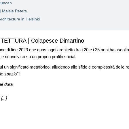
Duncan
Maisie Peters
chitecture in Helsinki
TETTURA | Colapesce Dimartino
ne di fine 2023 che quasi ogni architetto tra i 20 e i 35 anni ha ascol
e ricondiviso su un proprio profilo social.
i un significato metaforico, alludendo alle sfide e complessità delle re
ole spazio"
!
hé dura
...]