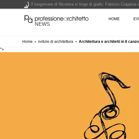
Il lungomare di Nicotera si tinge di giallo: Fabrizio Ciappina
Il decreto infrastrutture è legge, le novità dall'anticipazion
HOME
EV
NEWS
Un nuovo volto per il lungomare di Villammare - Concorso d
Home
▪
notizie di architettura
▪
Architettura e architetti in 8 canz
L'obbligo di aggiornamento del Psc non decade se il cantier
">