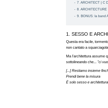
7. ARCHITECT | C 
8. ARCHITECTURE | 
9. BONUS: la band Ar
1. SESSO E ARCHI
Questa era facile, tormento
non cantato a squarciagola 
Ma l'architettura assume qu
sottolineando che...
"ci vu
[...] Restiamo insieme finc
Prendi bene la misura
È solo sesso e architettura [