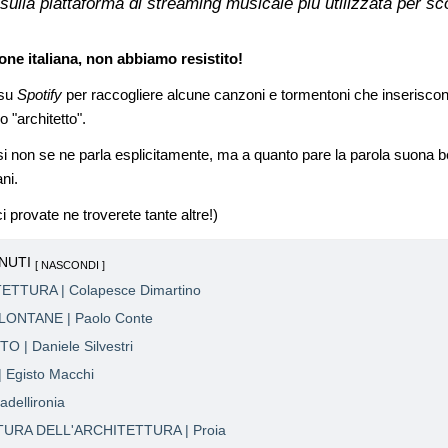
ulla piattaforma di streaming musicale più utilizzata per sco
one italiana, non abbiamo resistito!
 su
Spotify
per raccogliere alcune canzoni e tormentoni che inseriscono n
o "architetto".
i non se ne parla esplicitamente, ma a quanto pare la parola suona be
ni.
 provate ne troverete tante altre!)
NUTI
ETTURA | Colapesce Dimartino
LONTANE | Paolo Conte
 | Daniele Silvestri
 Egisto Macchi
dellironia
TURA DELL'ARCHITETTURA | Proia