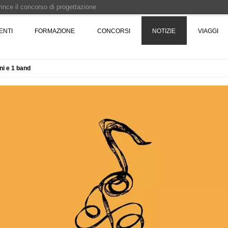
 vince il concorso di progettazione
e del prezzo alla Soprintendenza speciale
ENTI
FORMAZIONE
CONCORSI
NOTIZIE
VIAGGI
i progettazione a procedura aperta due fasi Montepremi: 18.000 euro
oni e 1 band
e è fermo - La pronuncia della Corte di Cassazione