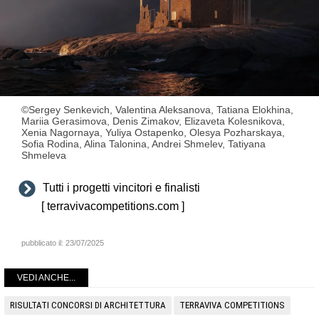
©Sergey Senkevich, Valentina Aleksanova, Tatiana Elokhina,
Mariia Gerasimova, Denis Zimakov, Elizaveta Kolesnikova,
Xenia Nagornaya, Yuliya Ostapenko, Olesya Pozharskaya,
Sofia Rodina, Alina Talonina, Andrei Shmelev, Tatiyana
Shmeleva
Tutti i progetti vincitori e finalisti
[ terravivacompetitions.com ]
pubblicato il:
23/07/2025
VEDI ANCHE...
RISULTATI CONCORSI DI ARCHITETTURA
TERRAVIVA COMPETITIONS