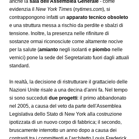
anche la
sala dell'Assemblea Generale
- come
evidenzia il
New York Times
(
nytimes.com
), si
contrappongono infatti un
apparato tecnico obsoleto
e una struttura messa a rischio da perdite e sbalzi di
tensione. Inoltre, la presenza nelle rifiniture di
sostanze ormai riconosciute come altamente nocive
per la salute (
amianto
negli isolanti e
piombo
nelle
vernici) pone la sede del Segretariato fuori dagli attuali
standard.
In realtà, la decisione di ristrutturare il grattacielo delle
Nazioni Unite risale a una decina d'anni fa. Nel tempo
si sono succeduti
due progetti
: il primo abbandonato
nel 2005, a causa del veto da parte dell'Assemblea
Legislativa dello Stato di New York alla costruzione
ipotizzata di un nuovo corpo di fabbrica; il secondo,
bruscamente interrotto un anno dopo a causa dei
contrasti tra i committenti e l'architetto Louis Frederick