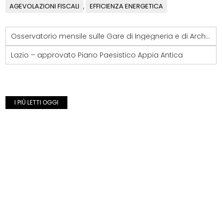
AGEVOLAZIONI FISCALI
EFFICIENZA ENERGETICA
,
Osservatorio mensile sulle Gare di Ingegneria e di Architettura – in calo la domanda pubblica di soli servizi
Lazio – approvato Piano Paesistico Appia Antica
I PIÙ LETTI OGGI