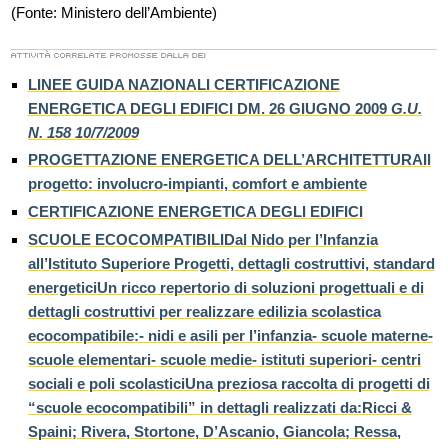
(Fonte: Ministero dell’Ambiente)
LINEE GUIDA NAZIONALI CERTIFICAZIONE
ENERGETICA DEGLI EDIFICI DM. 26 GIUGNO 2009
G.U.
N. 158 10/7/2009
PROGETTAZIONE ENERGETICA DELL’ARCHITETTURAIl
progetto: involucro-impianti, comfort e ambiente
CERTIFICAZIONE ENERGETICA DEGLI EDIFICI
SCUOLE ECOCOMPATIBILIDal Nido per l’Infanzia
all’Istituto Superiore Progetti, dettagli costruttivi, standard
energeticiUn ricco repertorio di soluzioni progettuali e di
dettagli costruttivi per realizzare edilizia scolastica
ecocompatibile:- nidi e asili per l’infanzia- scuole materne-
scuole elementari- scuole medie- istituti superiori- centri
sociali e poli scolasticiUna preziosa raccolta di progetti di
“scuole ecocompatibili” in dettagli realizzati da:Ricci &
Spaini; Rivera, Stortone, D’Ascanio, Giancola; Ressa,