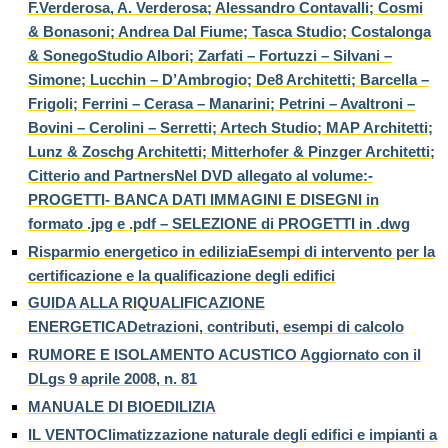
F.Verderosa, A. Verderosa; Alessandro Contavalli; Cosmi
& Bonasoni; Andrea Dal Fiume; Tasca Studio; Costalonga
& SonegoStudio Albori; Zarfati – Fortuzzi – Silvani –
Simone; Lucchin – D’Ambrogio; De8 Architetti; Barcella –
Frigoli; Ferrini – Cerasa – Manarini; Petrini – Avaltroni –
Bovini – Cerolini – Serretti; Artech Studio; MAP Architetti;
Lunz & Zoschg Architetti; Mitterhofer & Pinzger Architetti;
Citterio and PartnersNel DVD allegato al volume:-
PROGETTI- BANCA DATI IMMAGINI E DISEGNI in
formato .jpg e .pdf – SELEZIONE di PROGETTI in .dwg
Risparmio energetico in ediliziaEsempi di intervento per la
certificazione e la qualificazione degli edifici
GUIDA ALLA RIQUALIFICAZIONE
ENERGETICADetrazioni, contributi, esempi di calcolo
RUMORE E ISOLAMENTO ACUSTICO Aggiornato con il
DLgs 9 aprile 2008, n. 81
MANUALE DI BIOEDILIZIA
IL VENTOClimatizzazione naturale degli edifici e impianti a