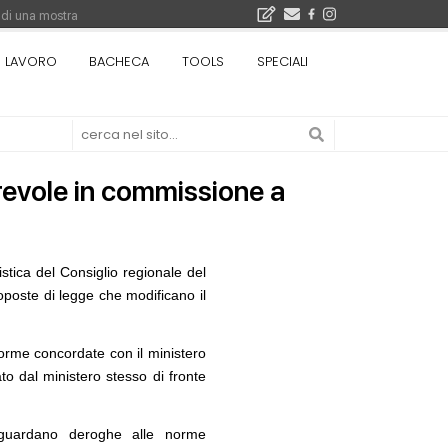
 di una mostra
i 5.000 euro
LAVORO
BACHECA
TOOLS
SPECIALI
Città Osmotiche: la rigenerazione urbana attraverso suoli permeabili, gestione dell'acqua e resilienza climatica - Gli eventi INBAR al Centro Congressi La Nuvola · Ingresso gratuito
orevole in commissione a
tica del Consiglio regionale del
oposte di legge che modificano il
07
NOTIZIE
10
re è legge, le novità
Il museo città: a Bruxelles apre Kanal -
norme concordate con il ministero
l prezzo alla
Centre Pompidou dedicato all'arte e
ato dal ministero stesso di fronte
iale
all'architettura
08
EVENTI
11
iguardano deroghe alle norme
è sito Unesco: dieci
Con Carlo Scarpa lungo l'Italia: tre