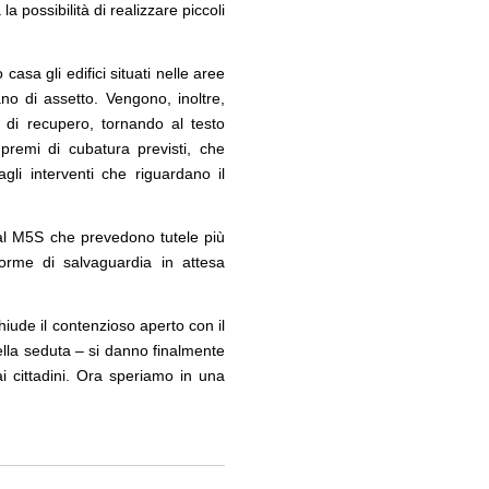
la possibilità di realizzare piccoli
ld Heritage List
appuntamenti tra Palermo, Verona e
Venezia
09
asa gli edifici situati nelle aree
CONCORSI
12
i domestici in un
Un masterplan per il futuro di Lariofiere,
ano di assetto. Vengono, inoltre,
i design
sul Lago di Como
 di recupero, tornando al testo
premi di cubatura previsti, che
li interventi che riguardano il
dal M5S che prevedono tutele più
norme di salvaguardia in attesa
iude il contenzioso aperto con il
ella seduta – si danno finalmente
i cittadini. Ora speriamo in una