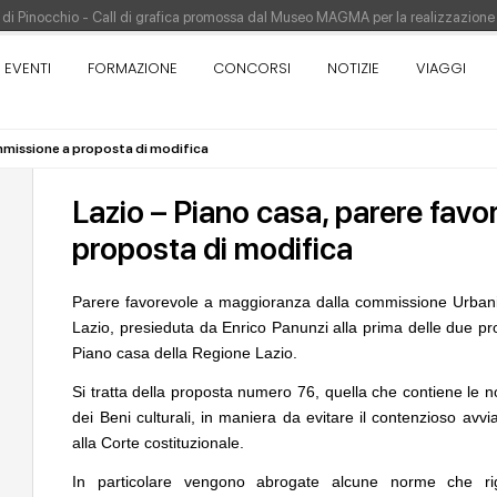
re di Pinocchio - Call di grafica promossa dal Museo MAGMA per la realizzazione
tivo di design - Concorso di product design by Desall · Al vincitore un premio d
EVENTI
FORMAZIONE
CONCORSI
NOTIZIE
VIAGGI
appina vince il concorso di progettazione
pazione del prezzo alla Soprintendenza speciale
ommissione a proposta di modifica
orso di progettazione a procedura aperta due fasi Montepremi: 18.000 euro
Lazio – Piano casa, parere fav
proposta di modifica
Parere favorevole a maggioranza dalla commissione Urbanis
Lazio, presieduta da Enrico Panunzi alla prima delle due pr
Piano casa della Regione Lazio.
UP-TO-DATE
04
UP-TO-DATE
Riforma delle professioni, ok al Senato:
Il decreto infrastruttu
Si tratta della proposta numero 76, quella che contiene le 
novità su abilitazione, competenze,
dall'anticipazione de
dei Beni culturali, in maniera da evitare il contenzioso avvi
tirocini ed equo compenso
Soprintendenza spec
alla Corte costituzionale.
CONCORSI
05
NOTIZIE
In particolare vengono abrogate alcune norme che r
200 manifesti per i 200 anni di Carlo
Tashkent modernista 