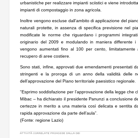
urbanistiche per realizzare impianti sciistici e viene introdotta 
Collodi, creatore di Pinocchio
architetture nella Wor
impianti di compostaggio in zona agricola.
UP-TO-DATE
06
CONCORSI
Inoltre vengono escluse dall’ambito di applicazione del piano c
L'Agenzia del Demanio lancia gare per
La ricarica dei profum
naturali protette, in assenza di specifica previsione nel pi
accordi quadro da 219 milioni per servizi
prodotto innovativo d
di architettura
modificate le norme che riguardano i programmi integrati
originario del 2009 e modulando in maniera differente i 
vengono aumentati fino al 100 per cento, limitatamente ag
recupero di aree costiere.
Sono stati, infine, approvati due emendamenti presentati 
stringenti e la proroga di un anno della validità delle 
dell’approvazione del Piano territoriale paesistico regionale.
“Esprimo soddisfazione per l’approvazione della legge che ch
Mibac – ha dichiarato il presidente Panunzi a conclusione d
certezze in merito a una materia così delicata e sentita da
rapida approvazione da parte dell’aula”.
(Fonte: regione Lazio)