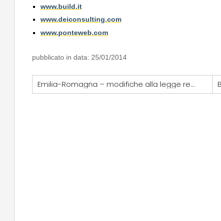
www.build.it
www.deiconsulting.com
www.ponteweb.com
pubblicato in data: 25/01/2014
Emilia-Romagna – modifiche alla legge regionale sull’Edilizia n.15/2013