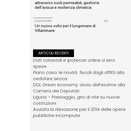
a e
attraverso suoli permeabili, gestione
dell'acqua e resilienza climatica
12
CONCORSI
03
fiere,
Un nuovo volto per il lungomare di
Villammare
ARTICOLI RECENTI
Dati catastali e ipotecari online a zero
spese
Piano casa: le novità fiscali dagli affitti alla
cedolare secca
DDL Green economy: avvio dell’esame alla
Camera dei Deputati
Liguria – Paesaggio, giro di vite su nuove
costruzioni
Avviata la rilevazione per il 2014 delle opere
pubbliche incompiute