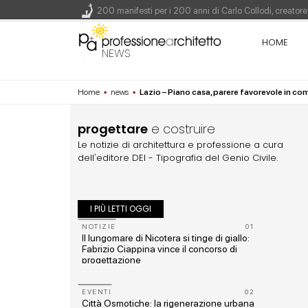
200 manifesti per i 200 anni di Carlo Collodi, creato
La ricarica dei profumi domestici in un prodotto innova
HOME
Il lungomare di Nicotera si tinge di giallo: Fabrizio Ci
NEWS
Il decreto infrastrutture è legge, le novità dall'antici
Home
▪
news
▪
Lazio – Piano casa, parere favorevole in c
Un nuovo volto per il lungomare di Villammare - Conc
progettare
e costruire
Le notizie di architettura e professione a cura
dell'editore DEI - Tipografia del Genio Civile.
I PIÙ LETTI OGGI
10
NOTIZIE
01
nal -
Il lungomare di Nicotera si tinge di giallo:
e e
Fabrizio Ciappina vince il concorso di
progettazione
11
EVENTI
02
e
Città Osmotiche: la rigenerazione urbana