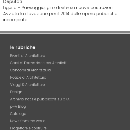
Deputati
Liguria – Paesaggio, giro di vite su nuove costruzioni
Avviata la rilevazione per il 2014 delle opere pubbliche
incompiute
le
rubriche
Eventi di Architettura
Corsi di Formazione per Architetti
Concorsi di Architettura
Notizie di Architettura
Viaggi & Architetture
Design
Archivio notizie pubblicate su p+A
p+A Blog
Catalogo
News from the world
Progettare e costruire