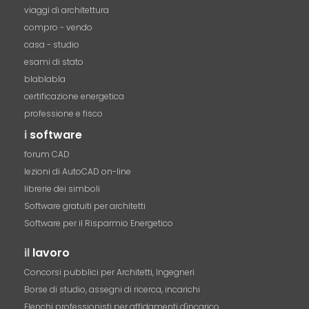
viaggi di architettura
compro - vendo
casa - studio
esami di stato
blablabla
certificazione energetica
professione e fisco
i
software
forum CAD
lezioni di AutoCAD on-line
librerie dei simboli
Software gratuiti per architetti
Software per il Risparmio Energetico
il
lavoro
Concorsi pubblici per Architetti, Ingegneri
Borse di studio, assegni di ricerca, incarichi
Elenchi professionisti per affidamenti d'incarico