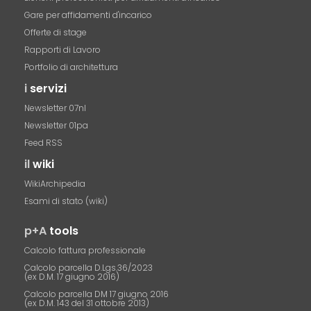
Gare per affidamenti d'incarico
Offerte di stage
Rapporti di Lavoro
Portfolio di architettura
i
servizi
Newsletter 07nl
Newsletter 01pa
Feed RSS
il
wiki
WikiArchipedia
Esami di stato (wiki)
p+A
tools
Calcolo fattura professionale
Calcolo parcella D.Lgs.36/2023
(ex D.M. 17 giugno 2016)
Calcolo parcella DM 17 giugno 2016
(ex D.M. 143 del 31 ottobre 2013)