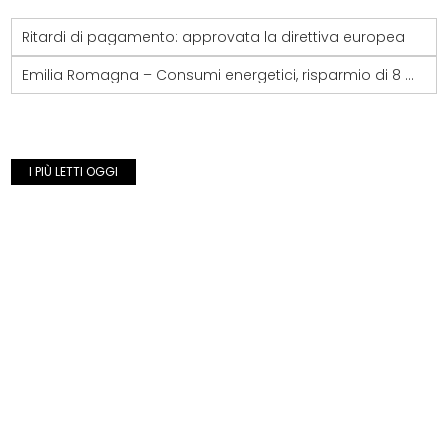
Ritardi di pagamento: approvata la direttiva europea
Emilia Romagna – Consumi energetici, risparmio di 8 milioni nelle pa della regione
I PIÙ LETTI OGGI