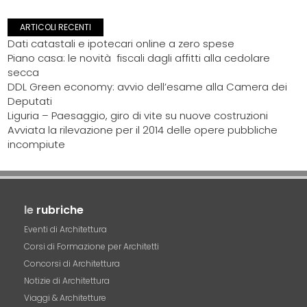
ARTICOLI RECENTI
Dati catastali e ipotecari online a zero spese
Piano casa: le novità fiscali dagli affitti alla cedolare
secca
DDL Green economy: avvio dell’esame alla Camera dei
Deputati
Liguria – Paesaggio, giro di vite su nuove costruzioni
Avviata la rilevazione per il 2014 delle opere pubbliche
incompiute
le
rubriche
Eventi di Architettura
Corsi di Formazione per Architetti
Concorsi di Architettura
Notizie di Architettura
Viaggi & Architetture