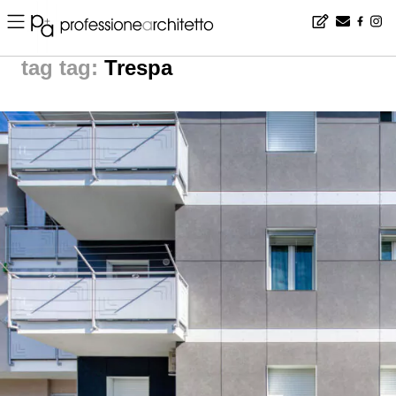
Home
▪
products
▪
tag: Trespa | p+A products
tag:
Trespa