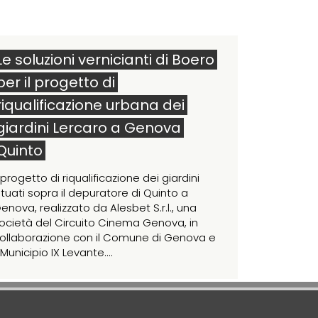
Le soluzioni vernicianti di Boero
per il progetto di
riqualificazione urbana dei
giardini Lercaro a Genova
Quinto
l progetto di riqualificazione dei giardini
ituati sopra il depuratore di Quinto a
enova, realizzato da Alesbet S.r.l., una
ocietà del Circuito Cinema Genova, in
ollaborazione con il Comune di Genova e
l Municipio IX Levante....