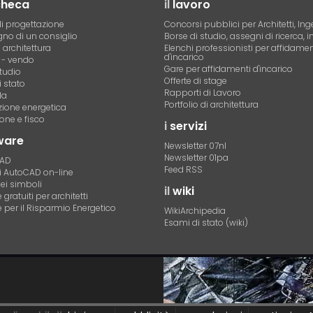
checa
il
lavoro
i progettazione
Concorsi pubblici per Architetti, Ing
no di un consiglio
Borse di studio, assegni di ricerca, i
i architettura
Elenchi professionisti per affidamen
d'incarico
- vendo
Gare per affidamenti d'incarico
tudio
Offerte di stage
 stato
Rapporti di Lavoro
la
Portfolio di architettura
azione energetica
one e fisco
i
servizi
ware
Newsletter 07nl
Newsletter 01pa
CAD
Feed RSS
di AutoCAD on-line
dei simboli
il
wiki
gratuiti per architetti
 per il Risparmio Energetico
WikiArchipedia
Esami di stato (wiki)