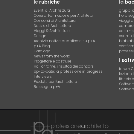
le
rubriche
la
ba
Eventi di Architettura
gruppi d
Corsi di Formazione per Architetti
ho bisog
Concorsi di Architettura
viaggi d
Notizie di Architettura
compro 
Viaggi & Architetture
casa - s
Design
esami di
Archivio notizie pubblicate su p+A
blablab
p+A Blog
certific
Catalogo
professi
News from the world
i
soft
Progettare e costruire
Hall of fame. i risultati dei concorsi
forum 
Up-to-date: la professione in progress
lezioni 
Interviews
librerie 
Prodotti per l'architettura
Software 
Rassegna p+A
Software