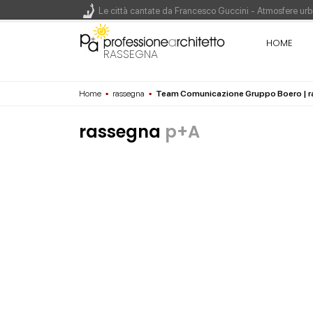
Le città cantate da Francesco Guccini - Atmosfere urba
Renzo Piano World Tour 2026, ottava edizione in parte
HOME
RASSEGNA
Home
▪
rassegna
▪
Team Comunicazione Gruppo Boero | 
200 manifesti per i 200 anni di Carlo Collodi, creato
rassegna
p+A