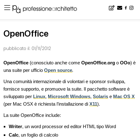
Home
▪
wikiArchipedia
▪
OpenOffice
OpenOffice
pubblicato il:
01/11/2012
OpenOffice
(conosciuto anche come
OpenOffice.org
o
OOo
) è
una suite per ufficio
Open source
.
Una comunità internazionale di volontari e sponsor sviluppa,
fornisce supporto, e promuove la suite. Il pacchetto software è
sviluppato per
Linux
,
Microsoft Windows
,
Solaris
e
Mac OS X
(per Mac OSX è richiesta l’installazione di
X11
).
La suite OpenOffice include:
Writer
, un word processor ed editor HTML tipo Word
Calc
, un foglio di calcolo