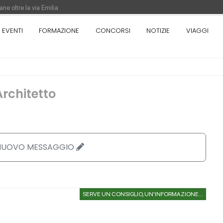
ne oltre la via Emilia
nza. Rotta verso Ovest - Europa, Stati Uniti e Canada | 22 agosto > 30 settem
EVENTI
FORMAZIONE
CONCORSI
NOTIZIE
VIAGGI
re di Pinocchio - Call di grafica promossa dal Museo MAGMA per la realizzazione
Architetto
 NUOVO MESSAGGIO
SERVE UN CONSIGLIO, UN'INFORMAZIONE...