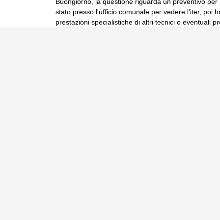
Buongiorno, la questione riguarda un preventivo per 
stato presso l'ufficio comunale per vedere l'iter, poi ho
prestazioni specialistiche di altri tecnici o eventual
cliente mi dice che va bene. Se non che, prima di pro
2
Leggi
Rispondi
ArchiPoppy
:
31/07/2026
[POST N°
502914
]
Prefabbricato / costruzione tradizionale
Vi sottopongo un caso che mi è capitato, per la prim
qualche dritta.
Un cliente ha un piccolo rustico in fronte all'abitazio
legno). A detta di un'impresa edile conviene demolir
ancora fare opportune verifiche in merito).
in sostanza: la sua idea
… leggi tutto ▸
6
Leggi
Rispondi
paola2
:
31/07/2026
[POST N°
502913
]