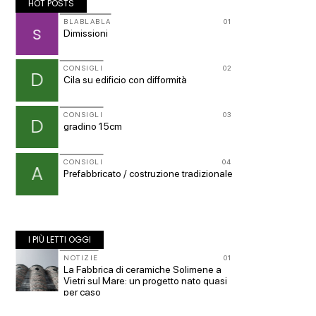
HOT POSTS
09
BLABLABLA
01
CONSIG
s
M
Dimissioni
Maarc
10
CONSIGLI
02
CONSIG
D
M
Cila su edificio con difformità
Manuale
11
CONSIGLI
03
CONSIG
D
p
gradino 15cm
spulcia
a
CONSIGLI
04
CONSIG
A
p
Prefabbricato / costruzione tradizionale
Superf
12
s.u per
I PIÙ LETTI OGGI
10
NOTIZIE
01
EVENTI
er
La Fabbrica di ceramiche Solimene a
Osteria
vizi
Vietri sul Mare: un progetto nato quasi
i fonda
per caso
ELAST