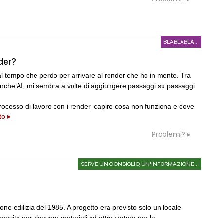
08
EVENTI
 LandWorks 2026,
Con Carlo Scarpa lungo l'Italia: tre
e e vita comunitaria in
appuntamenti tra Palermo, Verona e
icco sul mare
Venezia
BLABLABLA...
09
UP-TO-DATE
der?
 per il lungomare di
Riforma delle professioni, ok al Sena
novità su abilitazione, competenze,
 dal tempo che perdo per arrivare al render che ho in mente. Tra
tirocini ed equo compenso
 anche AI, mi sembra a volte di aggiungere passaggi su passaggi
rocesso di lavoro con i render, capire cosa non funziona e dove
to ▸
Problemi?
SERVE UN CONSIGLIO, UN'INFORMAZIONE...
ione edilizia del 1985. A progetto era previsto solo un locale
posito per ricovero materiali ed attrezzatura per la