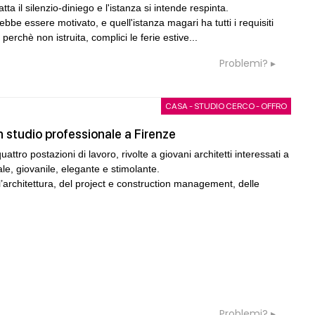
a il silenzio-diniego e l'istanza si intende respinta.
be essere motivato, e quell'istanza magari ha tutti i requisiti
05
CONSIGLI
S
Preventivo per Direzione Lavori edili
rchè non istruita, complici le ferie estive...
Problemi?
06
CONSIGLI
a
rezione lavori
preventivo e spese accessorie
CASA - STUDIO CERCO - OFFRO
07
GRUPPI
G
 e là... vecchia pratica
Cerco un Progettista impianti per
in studio professionale a Firenze
consorso di progettazione in Spagn
quattro postazioni di lavoro, rivolte a giovani architetti interessati a
08
ale, giovanile, elegante e stimolante.
rda immutata ma aumento
CONSIGLI
c
ell’architettura, del project e construction management, delle
 spessore muri e ...
Parcheggi pertinenziali
07
UP-TO-DATE
e: la rigenerazione
L'Agenzia del Demanio lancia gare p
rso suoli permeabili,
accordi quadro da 219 milioni per ser
acqua e resilienza
di architettura
Problemi?