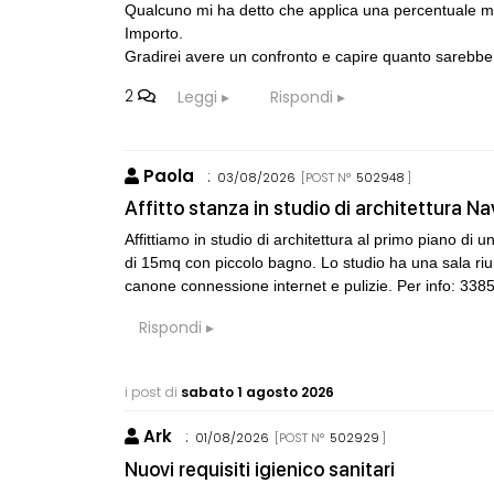
Qualcuno mi ha detto che applica una percentuale ma
Importo.
Gradirei avere un confronto e capire quanto sarebb
2
Leggi
Rispondi
Paola
:
03/08/2026
[POST N°
502948
]
Affitto stanza in studio di architettura Na
Affittiamo in studio di architettura al primo piano d
di 15mq con piccolo bagno. Lo studio ha una sala ri
canone connessione internet e pulizie. Per info: 33
Rispondi
i post di
sabato 1 agosto 2026
Ark
:
01/08/2026
[POST N°
502929
]
Nuovi requisiti igienico sanitari