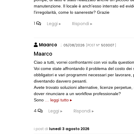
manutenzione. Il locale è anch'esso interrato ed evi
l'irregolarità, come lo sanereste? Grazie
1
Leggi
Rispondi
Maarco
:
05/08/2026
[POST N°
503007
]
Maarco
Ciao a tutti, vorrei confrontarmi con voi sulla questi
Voi come state affrontando il problema del costo de
obbligatori e vari programmi necessari per lavorare, 
diventando davvero pesanti.
Avete trovato soluzioni alternative, licenze perpetue,
dover rinunciare a un workflow professionale?
Sono
… leggi tutto ▸
4
Leggi
Rispondi
i post di
lunedì 3 agosto 2026