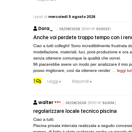
FORMAZIONE
I Cantieri by
autocostruzion
i post di
mercoledì 5 agosto 2026
Sardegna, a p
Dora_
:
05/08/2026
[POST N°
503023
]
CONCORSI
Anche voi perdete troppo tempo con i ren
Un nuovo volto
Villammare
Ciao a tutti colleghi! Sono incredibilmente frustrata
modellazione, materiali, luci, post-produzione e ora
senza ottenere comunque la qualità che vorrei.
Mi piacerebbe avere un modo per analizzare il mio p
posso migliorare, così da ottenere render
… leggi tut
1
Leggi
Rispondi
walter
:
05/08/2026
[POST N°
503014
]
regolarizzare locale tecnico piscina
Ciao a tutti.
Piscina privata interrata realizzata a seguito concess
pompe, di fatto è stato realizzato anche un piccolo de