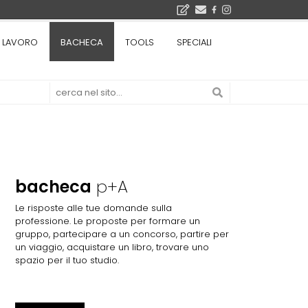
bre 2026
LAVORO
BACHECA
TOOLS
SPECIALI
La Fabbrica di ceramiche Solimene a Vietri sul Mare: un progetto nato quasi per caso - La lucertola aggrappata alla roccia, tra Wright e Gaudì, unica opera europea del visionario architetto Paolo Soleri
Osteria dell'Architetto a Marmomac con i fondatori di EMBT, Park, CZA e ELASTICOFarm - Veronafiere, dal 22 al 25 settembre 2026 · 2x4 Cfp · Ingresso gratuito · Iscrizioni aperte!
I Cantieri by LandWorks 2026, autocostruzione e vita comunitaria in Sardegna, a picco sul mare - Workshop di autocostruzione e rigenerazione urbana nell'ex borgo minerario dell'Argentiera · 3 turni
 di una mostra
bacheca
p+A
Le risposte alle tue domande sulla
professione. Le proposte per formare un
gruppo, partecipare a un concorso, partire per
un viaggio, acquistare un libro, trovare uno
spazio per il tuo studio.