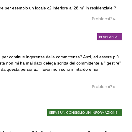
re per esempio un locale c2 inferiore ai 28 m² in residenziale ?
Problemi?
BLABLABLA...
L per continue ingerenze della committenza? Anzi, ad essere più
sta non mi ha mai dato delega scritta del committente a " gestire"
 da questa persona.. i lavori non sono in ritardo e non
Problemi?
SERVE UN CONSIGLIO, UN'INFORMAZIONE...