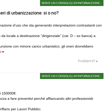
SERVE UN CONSIGLIO, UN'INFORMAZIONE...
eri di urbanizzazione: si o no?
inazione d’uso che sta generando interpretazioni contrastanti con
da locale a destinazione “dirigenziale” (cat. D – ex banca) a
funzione con minore carico urbanistico, gli oneri dovrebbero
o ▸
Problemi?
SERVE UN CONSIGLIO, UN'INFORMAZIONE...
di 150000€.
za a fare preventivi perché affiancando altri professionisti
iffario per Lavori Pubblici.