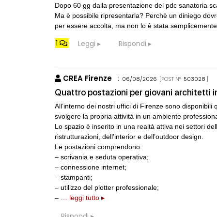
Dopo 60 gg dalla presentazione del pdc sanatoria scatt
Ma è possibile ripresentarla? Perchè un diniego dovreb
CONSIGLI
M
Maarco
per essere accolta, ma non lo è stata semplicemente pe
1
Leggi
Rispondi
CONSIGLI
M
Manuale per di
CREA Firenze
:
06/08/2026
[POST N°
503028
]
CONSIGLI
p
spulciando qua
Quattro postazioni per giovani architetti 
All’interno dei nostri uffici di Firenze sono disponibili 
CONSIGLI
p
svolgere la propria attività in un ambiente profession
Superficie Lo
Lo spazio è inserito in una realtà attiva nei settori d
s.u per diverso
ristrutturazioni, dell’interior e dell’outdoor design.
Le postazioni comprendono:
– scrivania e seduta operativa;
– connessione internet;
– stampanti;
EVENTI
Città Osmotich
– utilizzo del plotter professionale;
urbana attrave
–
… leggi tutto ▸
gestione dell'
climatica
Rispondi