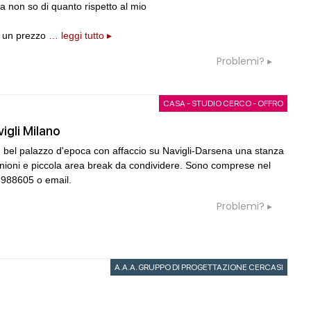
 non so di quanto rispetto al mio
e un prezzo
… leggi tutto ▸
Problemi?
CASA - STUDIO CERCO - OFFRO
vigli Milano
i un bel palazzo d'epoca con affaccio su Navigli-Darsena una stanza
unioni e piccola area break da condividere. Sono comprese nel
85988605 o email.
Problemi?
A.A.A. GRUPPO DI PROGETTAZIONE CERCASI