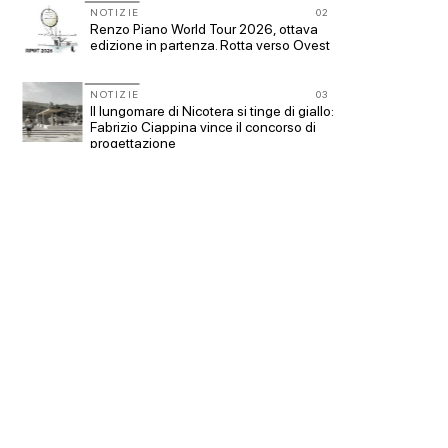
11
NOTIZIE
02
NOTIZI
Renzo Piano World Tour 2026, ottava
Le citt
edizione in partenza. Rotta verso Ovest
CONCOR
200 man
NOTIZIE
03
12
Il lungomare di Nicotera si tinge di giallo:
Collodi
to:
Fabrizio Ciappina vince il concorso di
progettazione