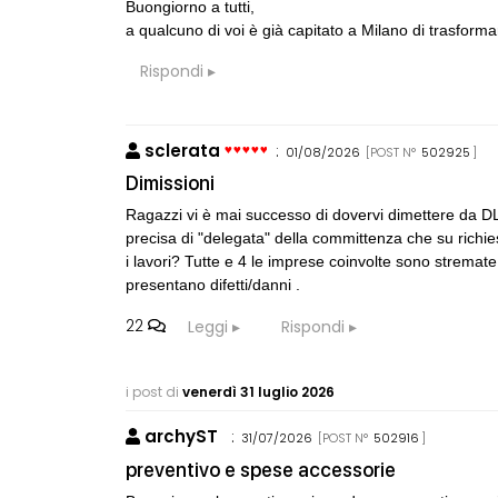
Buongiorno a tutti,
a qualcuno di voi è già capitato a Milano di trasforma
Rispondi
sclerata
:
01/08/2026
[POST N°
502925
]
Dimissioni
Ragazzi vi è mai successo di dovervi dimettere da D
precisa di "delegata" della committenza che su richie
i lavori? Tutte e 4 le imprese coinvolte sono stremate
presentano difetti/danni .
22
Leggi
Rispondi
i post di
venerdì 31 luglio 2026
archyST
:
31/07/2026
[POST N°
502916
]
preventivo e spese accessorie