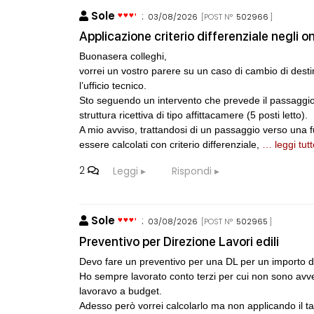
Sole
:
03/08/2026
[POST N°
502966
]
Applicazione criterio differenziale negli on
Buonasera colleghi,
vorrei un vostro parere su un caso di cambio di dest
l’ufficio tecnico.
Sto seguendo un intervento che prevede il passaggio 
struttura ricettiva di tipo affittacamere (5 posti letto).
A mio avviso, trattandosi di un passaggio verso una 
essere calcolati con criterio differenziale,
… leggi tutt
2
Leggi
Rispondi
Sole
:
03/08/2026
[POST N°
502965
]
Preventivo per Direzione Lavori edili
Devo fare un preventivo per una DL per un importo 
Ho sempre lavorato conto terzi per cui non sono avvez
lavoravo a budget.
Adesso però vorrei calcolarlo ma non applicando il tar