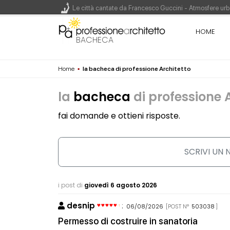
Le città cantate da Francesco Guccini - Atmosfere urba
Renzo Piano World Tour 2026, ottava edizione in parte
HOME
BACHECA
Home
▪
la bacheca di professione Architetto
200 manifesti per i 200 anni di Carlo Collodi, creato
la
bacheca
di professione 
fai domande e ottieni risposte.
SCRIVI UN
i post di
giovedì 6 agosto 2026
desnip
:
06/08/2026
[POST N°
503038
]
Permesso di costruire in sanatoria