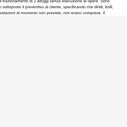
il frazionamento di 2 alloggi senza esecuzione di opere. Sono
 sottoposto il preventivo al cliente, specificando che diritti, bolli,
i prestazioni al momento non previste, non erano comprese. Il
cedere con la pratica, comunico al cliente che ci
… leggi tutto ▸
Problemi?
SERVE UN CONSIGLIO, UN'INFORMAZIONE...
a volta da quanto lavoro, per vedere se qualcuno sa darmi
ne (circa 10mq, un piano solo fuori terra, in muratura con tetto in
lo piuttosto che fare un consolidamento (premetto che devo
Problemi?
SERVE UN CONSIGLIO, UN'INFORMAZIONE...