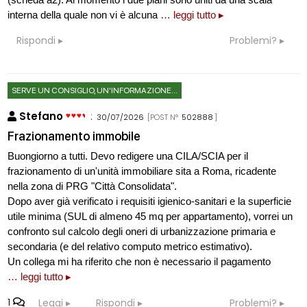
interna della quale non vi è alcuna
… leggi tutto ▸
Rispondi
Problemi?
SERVE UN CONSIGLIO, UN'INFORMAZIONE...
Stefano
:
30/07/2026
[POST N°
502888
]
Frazionamento immobile
Buongiorno a tutti. Devo redigere una CILA/SCIA per il
frazionamento di un'unità immobiliare sita a Roma, ricadente
nella zona di PRG "Città Consolidata".
Dopo aver già verificato i requisiti igienico-sanitari e la superficie
utile minima (SUL di almeno 45 mq per appartamento), vorrei un
confronto sul calcolo degli oneri di urbanizzazione primaria e
secondaria (e del relativo computo metrico estimativo).
Un collega mi ha riferito che non è necessario il pagamento
… leggi tutto ▸
1
Leggi
Rispondi
Problemi?