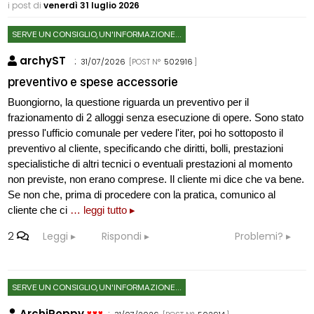
i post di
venerdì 31 luglio 2026
SERVE UN CONSIGLIO, UN'INFORMAZIONE...
archyST
:
31/07/2026
[POST N°
502916
]
preventivo e spese accessorie
Buongiorno, la questione riguarda un preventivo per il
frazionamento di 2 alloggi senza esecuzione di opere. Sono stato
presso l'ufficio comunale per vedere l'iter, poi ho sottoposto il
preventivo al cliente, specificando che diritti, bolli, prestazioni
specialistiche di altri tecnici o eventuali prestazioni al momento
non previste, non erano comprese. Il cliente mi dice che va bene.
Se non che, prima di procedere con la pratica, comunico al
cliente che ci
… leggi tutto ▸
2
Leggi
Rispondi
Problemi?
SERVE UN CONSIGLIO, UN'INFORMAZIONE...
ArchiPoppy
: