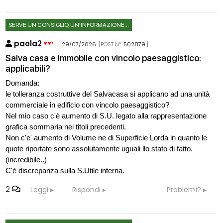
SERVE UN CONSIGLIO, UN'INFORMAZIONE...
paola2
:
29/07/2026
[POST N°
502879
]
Salva casa e immobile con vincolo paesaggistico:
applicabili?
Domanda:
le tolleranza costruttive del Salvacasa si applicano ad una unità
commerciale in edificio con vincolo paesaggistico?
Nel mio caso c'è aumento di S.U. legato alla rappresentazione
grafica sommaria nei titoli precedenti.
Non c'e' aumento di Volume ne di Superficie Lorda in quanto le
quote riportate sono assolutamente uguali llo stato di fatto.
(incredibile..)
C'è discrepanza sulla S.Utile interna.
2
Leggi
Rispondi
Problemi?