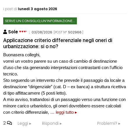
i post di
lunedì 3 agosto 2026
SERVE UN CONSIGLIO, UN'INFORMAZIONE...
Sole
:
03/08/2026
[POST N°
502966
]
Applicazione criterio differenziale negli oneri di
urbanizzazione: si o no?
Buonasera colleghi,
vorrei un vostro parere su un caso di cambio di destinazione
d’uso che sta generando interpretazioni contrastanti con l’ufficio
tecnico.
Sto seguendo un intervento che prevede il passaggio da locale a
destinazione “dirigenziale” (cat. D – ex banca) a struttura ricettiva
di tipo affittacamere (5 posti letto).
A mio avviso, trattandosi di un passaggio verso una funzione con
minore carico urbanistico, gli oneri dovrebbero essere calcolati
con criterio differenziale,
… leggi tutto ▸
2
Leggi
Rispondi
Problemi?