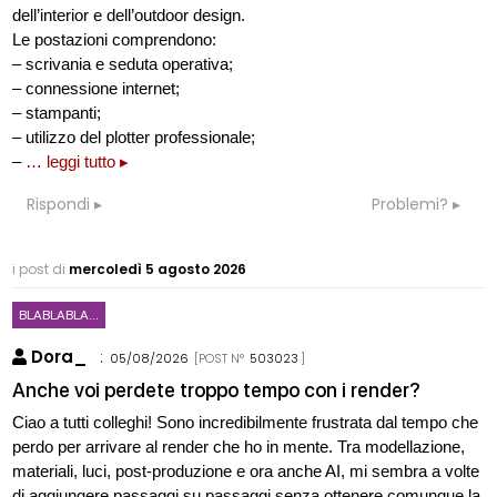
dell’interior e dell’outdoor design.
Le postazioni comprendono:
– scrivania e seduta operativa;
– connessione internet;
– stampanti;
– utilizzo del plotter professionale;
–
… leggi tutto ▸
Rispondi
Problemi?
i post di
mercoledì 5 agosto 2026
BLABLABLA...
Dora_
:
05/08/2026
[POST N°
503023
]
Anche voi perdete troppo tempo con i render?
Ciao a tutti colleghi! Sono incredibilmente frustrata dal tempo che
perdo per arrivare al render che ho in mente. Tra modellazione,
materiali, luci, post-produzione e ora anche AI, mi sembra a volte
di aggiungere passaggi su passaggi senza ottenere comunque la