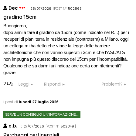
Dec
:
28/07/2026
[POST N°
502863
]
gradino 15cm
Buongiorno,
dopo anni a fare il gradino da 15cm (come indicato nel R.I.) per i
recuperi di piani terra in residenziale (controterra) a Milano, oggi
un collega mi ha detto che vince la legge delle barriere
architettoniche che non vanno superati i 3cm e che l'ASL/ATS
non impugna più questo discorso dei 15cm per l'incompatibilità.
Qualcuno che sa darmi un'indicazione certa con riferimenti?
grazie
2
Leggi
Rispondi
Problemi?
i post di
lunedì 27 luglio 2026
SERVE UN CONSIGLIO, UN'INFORMAZIONE...
c.b.
:
27/07/2026
[POST N°
502849
]
Parcheggi pertinenziali