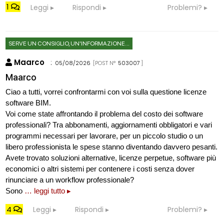
1
Leggi
Rispondi
Problemi?
SERVE UN CONSIGLIO, UN'INFORMAZIONE...
Maarco
:
05/08/2026
[POST N°
503007
]
Maarco
Ciao a tutti, vorrei confrontarmi con voi sulla questione licenze
software BIM.
Voi come state affrontando il problema del costo dei software
professionali? Tra abbonamenti, aggiornamenti obbligatori e vari
programmi necessari per lavorare, per un piccolo studio o un
libero professionista le spese stanno diventando davvero pesanti.
Avete trovato soluzioni alternative, licenze perpetue, software più
economici o altri sistemi per contenere i costi senza dover
rinunciare a un workflow professionale?
Sono
… leggi tutto ▸
4
Leggi
Rispondi
Problemi?