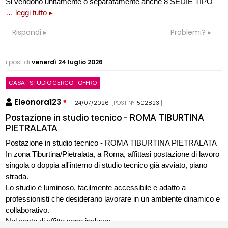
Si vendono unitamente o separatamente anche 8 SEDIE TIPO
… leggi tutto ▸
Rispondi
Problemi?
i post di
venerdì 24 luglio 2026
CASA - STUDIO CERCO - OFFRO
Eleonora123
:
24/07/2026
[POST N°
502823
]
Postazione in studio tecnico - ROMA TIBURTINA
PIETRALATA
Postazione in studio tecnico - ROMA TIBURTINA PIETRALATA
In zona Tiburtina/Pietralata, a Roma, affittasi postazione di lavoro
singola o doppia all'interno di studio tecnico già avviato, piano
strada.
Lo studio è luminoso, facilmente accessibile e adatto a
professionisti che desiderano lavorare in un ambiente dinamico e
collaborativo.
Nel costo di affitto sono incluse: