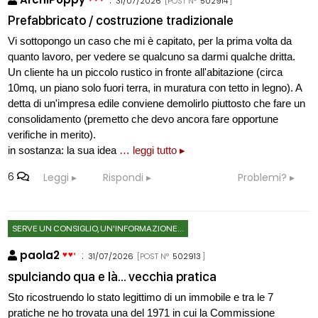
31/07/2026
[POST N°
502914
]
Prefabbricato / costruzione tradizionale
Vi sottopongo un caso che mi è capitato, per la prima volta da
quanto lavoro, per vedere se qualcuno sa darmi qualche dritta.
Un cliente ha un piccolo rustico in fronte all'abitazione (circa
10mq, un piano solo fuori terra, in muratura con tetto in legno). A
detta di un'impresa edile conviene demolirlo piuttosto che fare un
consolidamento (premetto che devo ancora fare opportune
verifiche in merito).
in sostanza: la sua idea
… leggi tutto ▸
6
Leggi
Rispondi
Problemi?
SERVE UN CONSIGLIO, UN'INFORMAZIONE...
paola2
:
31/07/2026
[POST N°
502913
]
spulciando qua e là... vecchia pratica
Sto ricostruendo lo stato legittimo di un immobile e tra le 7
pratiche ne ho trovata una del 1971 in cui la Commissione