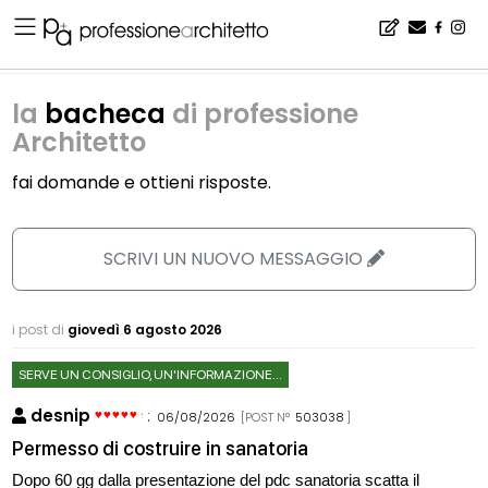
Home
▪
la bacheca di professione Architetto
la
bacheca
di professione
Architetto
fai domande e ottieni risposte.
SCRIVI UN NUOVO MESSAGGIO
i post di
giovedì 6 agosto 2026
SERVE UN CONSIGLIO, UN'INFORMAZIONE...
desnip
:
06/08/2026
[POST N°
503038
]
Permesso di costruire in sanatoria
Dopo 60 gg dalla presentazione del pdc sanatoria scatta il