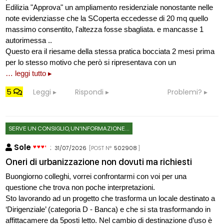
Edilizia "Approva" un ampliamento residenziale nonostante nelle
note evidenziasse che la SCoperta eccedesse di 20 mq quello
massimo consentito, l'altezza fosse sbagliata. e mancasse 1
autorimessa ..
Questo era il riesame della stessa pratica bocciata 2 mesi prima
per lo stesso motivo che però si ripresentava con un
… leggi tutto ▸
5
Leggi
Rispondi
Problemi?
SERVE UN CONSIGLIO, UN'INFORMAZIONE...
Sole
:
31/07/2026
[POST N°
502908
]
Oneri di urbanizzazione non dovuti ma richiesti
Buongiorno colleghi, vorrei confrontarmi con voi per una
questione che trova non poche interpretazioni.
Sto lavorando ad un progetto che trasforma un locale destinato a
‘Dirigenziale’ (categoria D - Banca) e che si sta trasformando in
affittacamere da 5posti letto. Nel cambio di destinazione d’uso è