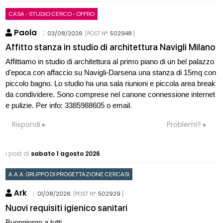
CASA - STUDIO CERCO - OFFRO
Paola
:
03/08/2026
[POST N°
502948
]
Affitto stanza in studio di architettura Navigli Milano
Affittiamo in studio di architettura al primo piano di un bel palazzo
d'epoca con affaccio su Navigli-Darsena una stanza di 15mq con
piccolo bagno. Lo studio ha una sala riunioni e piccola area break
da condividere. Sono comprese nel canone connessione internet
e pulizie. Per info: 3385988605 o email.
Rispondi
Problemi?
i post di
sabato 1 agosto 2026
A.A.A. GRUPPO DI PROGETTAZIONE CERCASI
Ark
:
01/08/2026
[POST N°
502929
]
Nuovi requisiti igienico sanitari
Buongiorno a tutti,