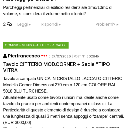
Parcheggi pertinenziali di edificio residenziale 1mq/10mc di
volume, si considera il volume netto o lordo?
2
Leggi
Rispondi
Problemi?
COMPRO - VENDO - AFFITTO - REGALO...
Pierfrancesco
:
27/07/2026
[POST N°
502845
]
Tavolo CITTERIO MOD.CORNER + Sedie “TIPO
VITRA
Tavolo a campata UNICA IN CRISTALLO LACCATO CITTERIO
Modello Corner Dimensioni 270 cm x 120 cm COLORE RAL
5018 BLU TURCHESE.
Attualmente usato come tavolo riunioni ma ideale anche come
tavolo da pranzo per ambienti contemporanei o classici. La
Particolarità di questo elemento di design è riuscire a coniugare
una lunghezza di quasi 3 metri senza appoggi o “zampe” centrali.
(EUR 3000,00)