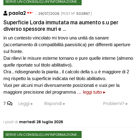
SERVE UN CONSIGLIO, UN'INFORMAZIONE...
paola2
:
29/07/2026
[POST N°
502867
]
Superficie Lorda immutata ma aumento s.u per
diverso spessore muri e ...
in un contesto vincolato mi trovo una unità da sanare
(accertamento di compatibilità paesistica) per differenti aperture
sul fronte.
Dai rilievi le misure esterne tornano e pure quelle interne (almeno
quelle riportate sul titolo abilitativo).
Ora , ridisegnando la pianta , il calcolo della s.u è maggiore di 2
mq rispetto la superficie indicata nel titolo abilitativo.
Vuoi per alcuni muri diversamente posizionati e vuoi per la
maggiore precisione del programma
… leggi tutto ▸
7
Leggi
Rispondi
Problemi?
i post di
martedì 28 luglio 2026
SERVE UN CONSIGLIO, UN'INFORMAZIONE...