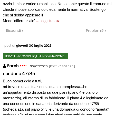
ovvio il minor carico urbanistico. Nonostante questo il comune mi
chiede il totale applicando ciecamente la normativa. Sostengo
che si debba applicare il
Modo ‘differenziale’
… leggi tutto ▸
Rispondi
Problemi?
i post di
giovedì 30 luglio 2026
SERVE UN CONSIGLIO, UN'INFORMAZIONE...
Farch
:
30/07/2026
[POST N°
502893
]
condono 47/85
Buon pomeriggio a tutti,
mi trovo in una situazione alquanto complessa...ho
un'appartamento disposto su due piani (piano 4 e piano 5
mansarda), all'interno di un fabbricato. Il piano 4 è legittimato da
una concessione in sanatoria derivante da condono 47/85
(scheda a1), sul piano 5° vi è una domanda di condono "aperta"
(scheda a2). Al momento i due piani sono uniti da una scala