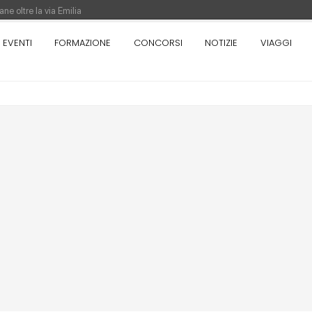
ne oltre la via Emilia
nza. Rotta verso Ovest - Europa, Stati Uniti e Canada | 22 agosto > 30 settem
EVENTI
FORMAZIONE
CONCORSI
NOTIZIE
VIAGGI
re di Pinocchio - Call di grafica promossa dal Museo MAGMA per la realizzazione