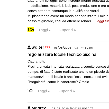
Ciao a tutti colleghi! Sono incredibilmente frustrata
di architettura
modellazione, materiali, luci, post-produzione e ora
senza ottenere comunque la qualità che vorrei.
Mi piacerebbe avere un modo per analizzare il mio p
posso migliorare, così da ottenere render
… leggi tut
1
Leggi
Rispondi
walter
:
05/08/2026
[POST N°
503014
]
regolarizzare locale tecnico piscina
Ciao a tutti.
Piscina privata interrata realizzata a seguito concess
pompe, di fatto è stato realizzato anche un piccolo de
manutenzione. Il locale è anch'esso interrato ed evi
l'irregolarità, come lo sanereste? Grazie
1
Leggi
Rispondi
Maarco
:
05/08/2026
[POST N°
503007
]