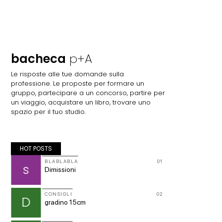
bacheca
p+A
Le risposte alle tue domande sulla
professione. Le proposte per formare un
gruppo, partecipare a un concorso, partire per
un viaggio, acquistare un libro, trovare uno
spazio per il tuo studio.
HOT POSTS
09
BLABLABLA
01
CONSIG
s
p
Dimissioni
spulcia
10
CONSIGLI
02
CONSIG
D
M
gradino 15cm
Manuale
a