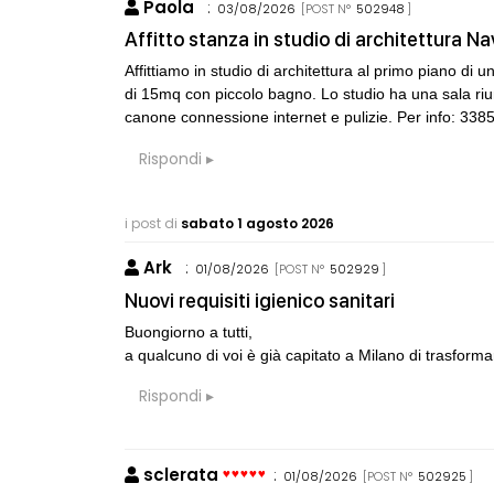
Paola
:
03/08/2026
[POST N°
502948
]
Affitto stanza in studio di architettura Na
Affittiamo in studio di architettura al primo piano d
di 15mq con piccolo bagno. Lo studio ha una sala ri
canone connessione internet e pulizie. Per info: 33
Rispondi
i post di
sabato 1 agosto 2026
Ark
:
01/08/2026
[POST N°
502929
]
Nuovi requisiti igienico sanitari
Buongiorno a tutti,
a qualcuno di voi è già capitato a Milano di trasforma
Rispondi
sclerata
:
01/08/2026
[POST N°
502925
]