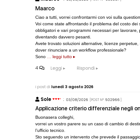
Maarco
Ciao a tutti, vorrei confrontarmi con voi sulla questi
Voi come state affrontando il problema del costo de
obbligatori e vari programmi necessari per lavorare, 
diventando davvero pesanti.
Avete trovato soluzioni alternative, licenze perpetue,
dover rinunciare a un workflow professionale?
Sono
… leggi tutto ▸
4
Leggi
Rispondi
i post di
lunedì 3 agosto 2026
Sole
:
03/08/2026
[POST N°
502966
]
Applicazione criterio differenziale negli on
Buonasera colleghi,
vorrei un vostro parere su un caso di cambio di dest
l’ufficio tecnico.
Sto seguendo un intervento che prevede il passaggio 