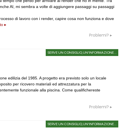
 dal tempo che perdo per arrivare al render che ho in mente. Tra
ELASTICOFarm
 anche AI, mi sembra a volte di aggiungere passaggi su passaggi
rocesso di lavoro con i render, capire cosa non funziona e dove
to ▸
Problemi?
SERVE UN CONSIGLIO, UN'INFORMAZIONE...
ione edilizia del 1985. A progetto era previsto solo un locale
posito per ricovero materiali ed attrezzatura per la
dentemente funzionale alla piscina. Come qualifichereste
Problemi?
SERVE UN CONSIGLIO, UN'INFORMAZIONE...