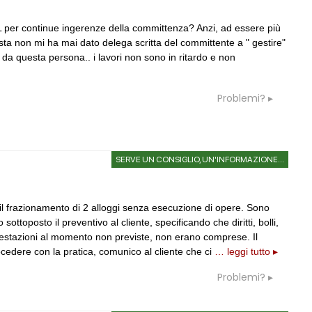
L per continue ingerenze della committenza? Anzi, ad essere più
sta non mi ha mai dato delega scritta del committente a " gestire"
 da questa persona.. i lavori non sono in ritardo e non
Problemi?
SERVE UN CONSIGLIO, UN'INFORMAZIONE...
il frazionamento di 2 alloggi senza esecuzione di opere. Sono
 sottoposto il preventivo al cliente, specificando che diritti, bolli,
i prestazioni al momento non previste, non erano comprese. Il
cedere con la pratica, comunico al cliente che ci
… leggi tutto ▸
Problemi?