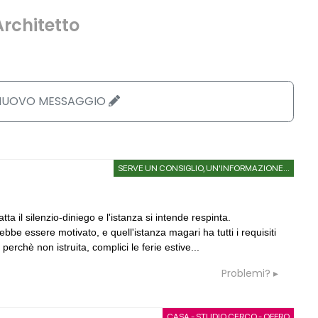
Architetto
 NUOVO MESSAGGIO
SERVE UN CONSIGLIO, UN'INFORMAZIONE...
a il silenzio-diniego e l'istanza si intende respinta.
be essere motivato, e quell'istanza magari ha tutti i requisiti
05
CONSIGLI
a
 e là... vecchia pratica
preventivo e spese accessorie
rchè non istruita, complici le ferie estive...
Problemi?
06
GRUPPI
G
rezione lavori
Cerco un Progettista impianti per
consorso di progettazione in Spagn
CASA - STUDIO CERCO - OFFRO