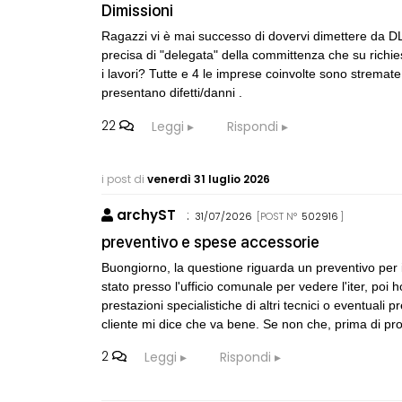
Dimissioni
Ragazzi vi è mai successo di dovervi dimettere da D
precisa di "delegata" della committenza che su richie
i lavori? Tutte e 4 le imprese coinvolte sono stremate
presentano difetti/danni .
22
Leggi
Rispondi
i post di
venerdì 31 luglio 2026
archyST
:
31/07/2026
[POST N°
502916
]
preventivo e spese accessorie
Buongiorno, la questione riguarda un preventivo per 
stato presso l'ufficio comunale per vedere l'iter, poi ho
prestazioni specialistiche di altri tecnici o eventual
cliente mi dice che va bene. Se non che, prima di pro
2
Leggi
Rispondi