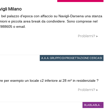
vigli Milano
i un bel palazzo d'epoca con affaccio su Navigli-Darsena una stanza
unioni e piccola area break da condividere. Sono comprese nel
85988605 o email.
Problemi?
A.A.A. GRUPPO DI PROGETTAZIONE CERCASI
re per esempio un locale c2 inferiore ai 28 m² in residenziale ?
Problemi?
BLABLABLA...