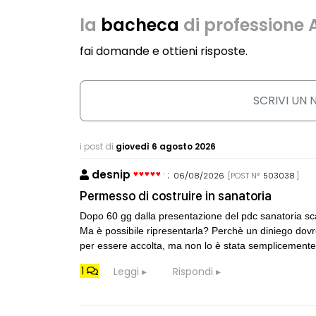
la
bacheca
di professione 
fai domande e ottieni risposte.
SCRIVI UN
i post di
giovedì 6 agosto 2026
desnip
:
06/08/2026
[POST N°
503038
]
Permesso di costruire in sanatoria
Dopo 60 gg dalla presentazione del pdc sanatoria scatt
Ma è possibile ripresentarla? Perchè un diniego dovreb
CONSIGLI
p
spulciando qua
per essere accolta, ma non lo è stata semplicemente pe
1
Leggi
Rispondi
CONSIGLI
M
Manuale per di