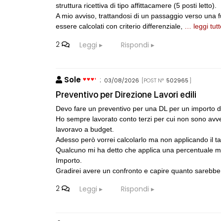
struttura ricettiva di tipo affittacamere (5 posti letto).
A mio avviso, trattandosi di un passaggio verso una 
essere calcolati con criterio differenziale,
… leggi tutt
2
Leggi
Rispondi
Sole
:
03/08/2026
[POST N°
502965
]
Preventivo per Direzione Lavori edili
Devo fare un preventivo per una DL per un importo 
Ho sempre lavorato conto terzi per cui non sono avvez
lavoravo a budget.
Adesso però vorrei calcolarlo ma non applicando il tar
Qualcuno mi ha detto che applica una percentuale ma
Importo.
Gradirei avere un confronto e capire quanto sarebb
2
Leggi
Rispondi