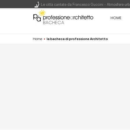
Le città cantate da Francesco Guccini - Atmosfere urba
Renzo Piano World Tour 2026, ottava edizione in parte
HOME
BACHECA
Home
▪
la bacheca di professione Architetto
200 manifesti per i 200 anni di Carlo Collodi, creato