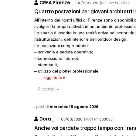
CREA Firenze
:
06/08/2026
[POST N°
503028
]
CONSIGLI
p
Superficie Lo
Quattro postazioni per giovani architetti 
s.u per diverso
All’interno dei nostri uffici di Firenze sono disponibili 
svolgere la propria attività in un ambiente profession
CONSIGLI
S
Lo spazio è inserito in una realtà attiva nei settori d
Preventivo per
ristrutturazioni, dell’interior e dell’outdoor design.
Le postazioni comprendono:
– scrivania e seduta operativa;
– connessione internet;
– stampanti;
EVENTI
Con Carlo Scarp
– utilizzo del plotter professionale;
appuntamenti 
–
… leggi tutto ▸
Venezia
Rispondi
UP-TO-DATE
Riforma delle 
novità su abil
i post di
mercoledì 5 agosto 2026
tirocini ed e
Dora_
:
05/08/2026
[POST N°
503023
]
UP-TO-DATE
Anche voi perdete troppo tempo con i ren
L'Agenzia del
accordi quadro