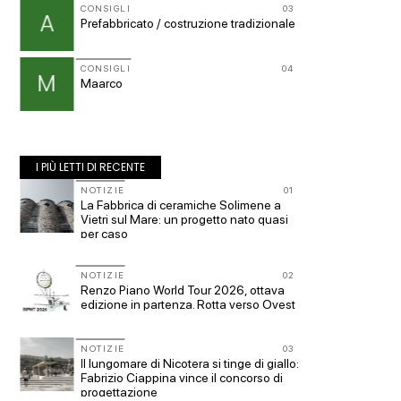
CONSIGLI
03
CONSIG
A
p
Prefabbricato / costruzione tradizionale
Superf
11
s.u per
CONSIGLI
04
M
Maarco
12
CONSIG
S
Prevent
I PIÙ LETTI DI RECENTE
10
NOTIZIE
01
NOTIZI
La Fabbrica di ceramiche Solimene a
Roma, p
Vietri sul Mare: un progetto nato quasi
piazza 
per caso
Office 
11
NOTIZIE
02
UP-TO-
Renzo Piano World Tour 2026, ottava
Cambio
ge
edizione in partenza. Rotta verso Ovest
sempre 
prescri
Salva-
NOTIZIE
03
12
EVENTI
Il lungomare di Nicotera si tinge di giallo:
con
Vittorio
Fabrizio Ciappina vince il concorso di
dell'im
progettazione