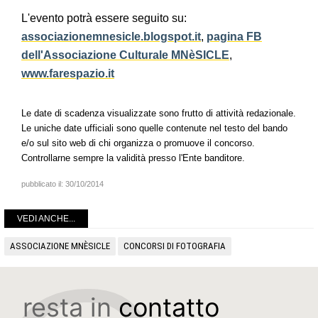
L'evento potrà essere seguito su:
associazionemnesicle.blogspot.it
,
pagina FB
dell'Associazione Culturale MNèSICLE
,
www.farespazio.it
Le date di scadenza visualizzate sono frutto di attività redazionale.
Le uniche date ufficiali sono quelle contenute nel testo del bando
e/o sul sito web di chi organizza o promuove il concorso.
Controllarne sempre la validità presso l'Ente banditore.
pubblicato il:
30/10/2014
VEDI ANCHE...
ASSOCIAZIONE MNÈSICLE
CONCORSI DI FOTOGRAFIA
resta in
contatto