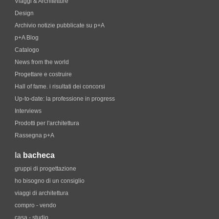
Viaggi & Architetture
Design
Archivio notizie pubblicate su p+A
p+A Blog
Catalogo
News from the world
Progettare e costruire
Hall of fame. i risultati dei concorsi
Up-to-date: la professione in progress
Interviews
Prodotti per l'architettura
Rassegna p+A
la
bacheca
gruppi di progettazione
ho bisogno di un consiglio
viaggi di architettura
compro - vendo
casa - studio