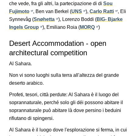
che vede, fra gli altri, la partecipazione di di
Sou
Fujimoto
, Ben van Berkel (
UNS
),
Carlo Ratti
, Eli
Synnevåg (
Snøhetta
), Lorenzo Boddi (
BIG- Bjarke
Ingels Group
), Emiliano Roia (
MORQ
)
Desert Accommodation - open
architectural competition
Al Sahara.
Non vi sono luoghi sulla terra all'altezza del grande
deserto arabico.
Profeti, tesori, città perdute: Al Sahara è il luogo del
soprannaturale, perché solo gli déi possono abitare il
soprannaturale può abitare là dove persino i beduini
rifiutano di spingersi.
Al Sahara è il luogo dove l'esplorazione si ferma, in cui