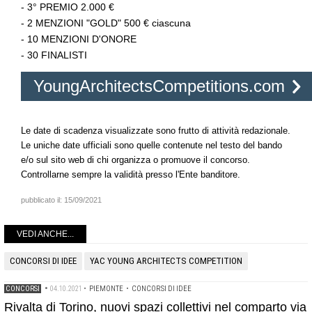
- 3° PREMIO 2.000 €
- 2 MENZIONI "GOLD" 500 € ciascuna
- 10 MENZIONI D'ONORE
- 30 FINALISTI
YoungArchitectsCompetitions.com
Le date di scadenza visualizzate sono frutto di attività redazionale.
Le uniche date ufficiali sono quelle contenute nel testo del bando
e/o sul sito web di chi organizza o promuove il concorso.
Controllarne sempre la validità presso l'Ente banditore.
pubblicato il:
15/09/2021
VEDI ANCHE...
CONCORSI DI IDEE
YAC YOUNG ARCHITECTS COMPETITION
CONCORSI
•
04.10.2021
•
PIEMONTE
•
CONCORSI DI IDEE
Rivalta di Torino, nuovi spazi collettivi nel comparto via