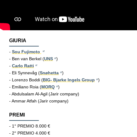
GIURIA
-
Sou Fujimoto
- Ben van Berkel (
UNS
)
-
Carlo Ratti
- Eli Synnevåg (
Snøhetta
)
- Lorenzo Boddi (
BIG- Bjarke Ingels Group
)
- Emiliano Roia (
MORQ
)
- Abdulsalam Al-Agil (Jarir company)
- Ammar Atfah (Jarir company)
PREMI
- 1° PREMIO 8.000 €
- 2° PREMIO 4.000 €