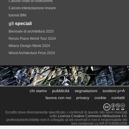
Calcolo costo di costruzione
Calcolo interpolazione lineare
tutorial BIM
gli
speciali
Biennale di architettura 2025
Renzo Piano World Tour 2024
Milano Design Week 2024
Wood Architecture Prize 2024
chi siamo
pubblicità
segnalazioni
sostieni p+A
lavora con noi
privacy
cookie
contatti
Eccetto dove diversamente specificato, i contenuti di questo sito sono rilasciati
sotto
Licenza Creative Commons Attribuzione 4.0
.
professioneArchitetto non è collegato ai siti recensiti e non è responsabile del
loro contenuto
| p.IVA 07430801006