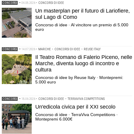
CONCORSI
•
04.08.2026
•
CONCORSI DI IDEE
Un masterplan per il futuro di Lariofiere,
sul Lago di Como
Concorso di idee · Al vincitore un premio di 5.000
euro
CONCORSI
•
14.07.2026
•
MARCHE
•
CONCORSI DI IDEE
•
REUSE ITALY
Il Teatro Romano di Falerio Piceno, nelle
Marche, diventa luogo di incontro e
cultura
Concorso di idee by Reuse Italy · Montepremi:
5.000 euro
CONCORSI
•
18.06.2026
•
CONCORSI DI IDEE
•
TERRAVIVA COMPETITIONS
Un'edicola civica per il XXI secolo
Concorso di idee · TerraViva Competitions ·
Montepremi 6.000€