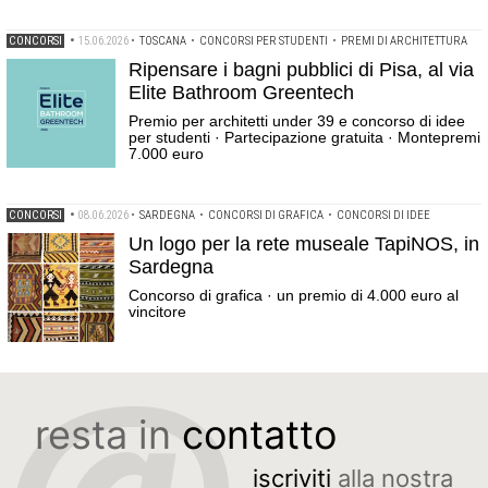
CONCORSI
•
15.06.2026
•
TOSCANA
•
CONCORSI PER STUDENTI
•
PREMI DI ARCHITETTURA
Ripensare i bagni pubblici di Pisa, al via
Elite Bathroom Greentech
Premio per architetti under 39 e concorso di idee
per studenti · Partecipazione gratuita · Montepremi
7.000 euro
CONCORSI
•
08.06.2026
•
SARDEGNA
•
CONCORSI DI GRAFICA
•
CONCORSI DI IDEE
Un logo per la rete museale TapiNOS, in
Sardegna
Concorso di grafica · un premio di 4.000 euro al
vincitore
resta in
contatto
iscriviti
alla nostra