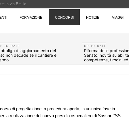
re la via Emilia
Rotta verso Ovest - Europa, Stati Uniti e Canada | 22 agosto > 30 settembre 
ENTI
FORMAZIONE
CONCORSI
NOTIZIE
VIAGGI
Pinocchio - Call di grafica promossa dal Museo MAGMA per la realizzazione di 
P-TO-DATE
UP-TO-DATE
'obbligo di aggiornamento del
Riforma delle professioni
sc non decade se il cantiere è
Senato: novità su abilit
ermo
competenze, tirocini e
compenso
orso di progettazione, a procedura aperta, in un’unica fase in
er la realizzazione del nuovo presidio ospedaliero di Sassari "SS
07
EVENTI
10
 tre
Città Osmotiche: la rigenerazione urbana
ona e
attraverso suoli permeabili, gestione