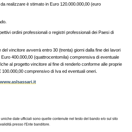
dell'acqua e resilienza climatica
 da realizzare è stimato in Euro 120.000.000,00 (euro
08
NOTIZIE
11
l Senato:
Tashkent modernista è sito Unesco: dieci
ado.
enze,
architetture nella World Heritage List
spettivi ordini professionali o registri professionali dei Paesi di
EVENTI
12
Osteria dell'Architetto a Marmomac con i
09
are per
fondatori di EMBT, Park, CZA e
el vincitore avverrà entro 30 (trenta) giorni dalla fine dei lavori
er servizi
ELASTICOFarm
 di Euro 400.000,00 (quattrocentomila) comprensiva di eventuale
iche al progetto vincitore al fine di renderlo conforme alle proprie
i € 100.000,00 comprensivo di Iva ed eventuali oneri.
www.aslsassari.it
 uniche date ufficiali sono quelle contenute nel testo del bando e/o sul sito
alidità presso l'Ente banditore.