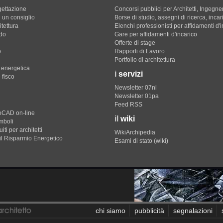
gettazione
Concorsi pubblici per Architetti, Ingegner
 un consiglio
Borse di studio, assegni di ricerca, incar
itettura
Elenchi professionisti per affidamenti d'
do
Gare per affidamenti d'incarico
Offerte di stage
o
Rapporti di Lavoro
Portfolio di architettura
e energetica
i
servizi
 fisco
Newsletter 07nl
Newsletter 01pa
Feed RSS
toCAD on-line
il
wiki
imboli
iti per architetti
WikiArchipedia
il Risparmio Energetico
Esami di stato (wiki)
chi siamo
pubblicità
segnalazioni