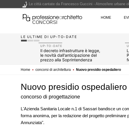
Le città cantate da Francesco Guccini - Atmosfere urbane olt
Renzo Piano World Tour 2026, ottava edizione in partenza. 
HOME
EV
CONCORSI
LE ULTIME DI UP-TO-DATE
200 manifesti per i 200 anni di Carlo Collodi, creatore di 
UP-TO-DATE
U
2026
Il decreto infrastrutture è legge,
L
le novità dall'anticipazione del
P
non
prezzo alla Soprintendenza
f
speciale
Home
▪
concorsi di architettura
▪
Nuovo presidio ospedaliero
Nuovo presidio ospedaliero
concorso di progettazione
L'Azienda Sanitaria Locale n.1 di Sassari bandisce un conc
forma anonima, per la redazione del progetto preliminare p
EVENTI
Annunziata".
Con Carlo Scarpa lungo l'Italia:
appuntamenti tra Palermo, Ver