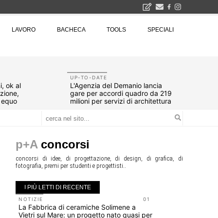
2026
LAVORO
BACHECA
TOOLS
SPECIALI
La Fabbrica di ceramiche Solimene a Vietri sul Mare: un progetto nato quasi per caso - La lucertola aggrappata alla roccia, tra Wright e Gaudì, unica opera europea del visionario architetto Paolo Soleri
Osteria dell'Architetto a Marmomac con i fondatori di EMBT, Park, CZA e ELASTICOFarm - Veronafiere, dal 22 al 25 settembre 2026 · 2x4 Cfp · Ingresso gratuito · Iscrizioni aperte!
I Cantieri by LandWorks 2026, autocostruzione e vita comunitaria in Sardegna, a picco sul mare - Workshop di autocostruzione e rigenerazione urbana nell'ex borgo minerario dell'Argentiera · 3 turni
una mostra
UP-TO-DATE
, ok al
L'Agenzia del Demanio lancia
azione,
gare per accordi quadro da 219
d equo
milioni per servizi di architettura
p+A
concorsi
concorsi di idee, di progettazione, di design, di grafica, di
fotografia, premi per studenti e progettisti..
I PIÙ LETTI DI RECENTE
NOTIZIE
01
NOTIZIE
La Fabbrica di ceramiche Solimene a
Roma, pron
Vietri sul Mare: un progetto nato quasi per
San Giovan