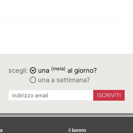
(mela)
scegli:
una
al giorno?
una a settimana?
ISCRIVITI
a
il
lavoro