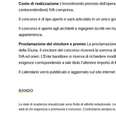
Venezia
Costo di realizzazione
L’investimento previsto dell’opera
centoventimilioni) IVA compresa.
UP-TO-DATE
Riforma delle professioni, ok a
Il concorso è di tipo aperto e sarà articolato in un unico gr
novità su abilitazione, compet
tirocini ed equo compenso
Il concorso è aperto agli architetti e ingegneri iscritti nei ri
appartenenza.
UP-TO-DATE
L'Agenzia del Demanio lancia g
Proclamazione del vincitore e premio
La proclamazione d
accordi quadro da 219 milioni p
della Giuria. Il vincitore del concorso riceverà la somma
di architettura
IVA ed oneri. L’Ente banditore si riserva di richiedere modif
esigenze corrispondendo a tale titolo l’ulteriore importo d
Il calendario verrà pubblicato e aggiornato sul sito internet
BANDO
Le date di scadenza visualizzate sono frutto di attività redazionale. Le
web di chi organizza o promuove il concorso. Controllarne sempre la v