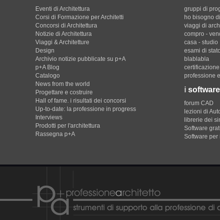
Eventi di Architettura
gruppi di pro
Corsi di Formazione per Architetti
ho bisogno di
Concorsi di Architettura
viaggi di arch
Notizie di Architettura
compro - ven
Viaggi & Architetture
casa - studio
Design
esami di stat
Archivio notizie pubblicate su p+A
blablabla
p+A Blog
certificazion
Catalogo
professione e
News from the world
i
software
Progettare e costruire
Hall of fame. i risultati dei concorsi
forum CAD
Up-to-date: la professione in progress
lezioni di Au
Interviews
librerie dei s
Prodotti per l'architettura
Software gratu
Rassegna p+A
Software per 