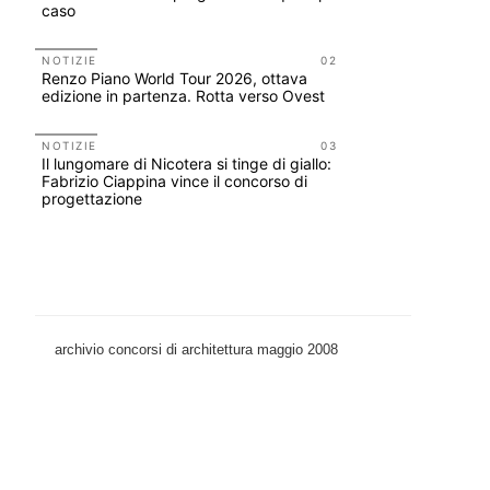
caso
Scarchilli
NOTIZIE
02
UP-TO-DA
Renzo Piano World Tour 2026, ottava
Cambio di
edizione in partenza. Rotta verso Ovest
sempre po
prescrizio
Salva-Ca
NOTIZIE
03
Il lungomare di Nicotera si tinge di giallo:
EVENTI
Fabrizio Ciappina vince il concorso di
Vittorio Gi
progettazione
dell'impos
Piombino 
archivio concorsi di architettura maggio 2008