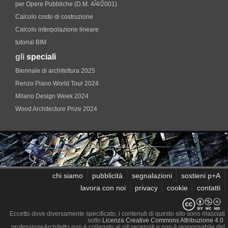
per Opere Pubbliche (D.M. 4/4/2001)
Calcolo costo di costruzione
Calcolo interpolazione lineare
tutorial BIM
gli
speciali
Biennale di architettura 2025
Renzo Piano World Tour 2024
Milano Design Week 2024
Wood Architecture Prize 2024
chi siamo
pubblicità
segnalazioni
sostieni p+A
lavora con noi
privacy
cookie
contatti
Eccetto dove diversamente specificato, i contenuti di questo sito sono rilasciati
sotto
Licenza Creative Commons Attribuzione 4.0
.
professioneArchitetto non è collegato ai siti recensiti e non è responsabile del