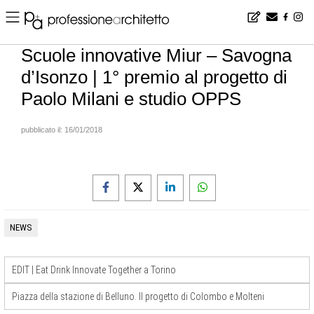
Home
▪
gallery
▪
news
▪
Scuole innovative Miur – Savogna d’Isonzo | 1° premio al progetto di Paolo Milani e studio OPPS
Scuole innovative Miur – Savogna
d’Isonzo | 1° premio al progetto di
Paolo Milani e studio OPPS
pubblicato il:
16/01/2018
NEWS
EDIT | Eat Drink Innovate Together a Torino
Piazza della stazione di Belluno. Il progetto di Colombo e Molteni