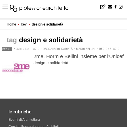
Home
▪
key
▪
design e solidarietà
design e solidarietà
EVENTI
•
28.01.2008
•
LAZIO
•
DESIGN E SOLIDARIETÀ
•
MARIO BELLINI
•
REGIONE LAZIO
2me, Horm e Bellini insieme per l'Unicef
design e solidarietà
le
rubriche
Eventi di Architettura
Corsi di Formazione per Architetti