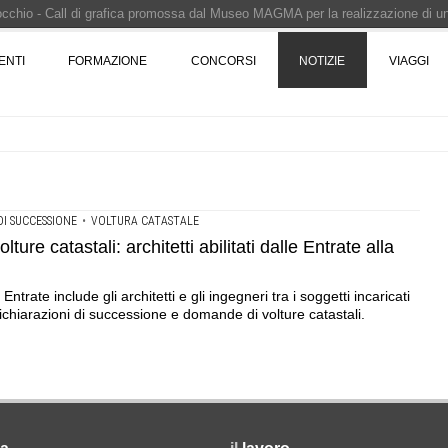
Pinocchio - Call di grafica promossa dal Museo MAGMA per la realizzazione di 
i design - Concorso di product design by Desall · Al vincitore un premio di 5.0
ENTI
FORMAZIONE
CONCORSI
NOTIZIE
VIAGGI
 vince il concorso di progettazione
e del prezzo alla Soprintendenza speciale
i progettazione a procedura aperta due fasi Montepremi: 18.000 euro
DI SUCCESSIONE
•
VOLTURA CATASTALE
re catastali: architetti abilitati dalle Entrate alla
trate include gli architetti e gli ingegneri tra i soggetti incaricati
ichiarazioni di successione e domande di volture catastali.