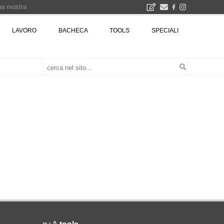
una mostra
00 euro
LAVORO
BACHECA
TOOLS
SPECIALI
Città Osmotiche: la rigenerazione urbana attraverso suoli permeabili, gestione dell'acqua e resilienza climatica - Gli eventi INBAR al Centro Congressi La Nuvola · Ingresso gratuito