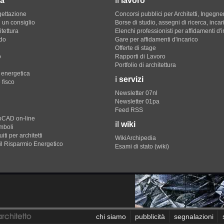
a
il
lavoro
gettazione
Concorsi pubblici per Architetti, Ingegner
 un consiglio
Borse di studio, assegni di ricerca, incar
itettura
Elenchi professionisti per affidamenti d'
do
Gare per affidamenti d'incarico
Offerte di stage
o
Rapporti di Lavoro
Portfolio di architettura
e energetica
i
servizi
 fisco
Newsletter 07nl
Newsletter 01pa
Feed RSS
toCAD on-line
il
wiki
imboli
iti per architetti
WikiArchipedia
il Risparmio Energetico
Esami di stato (wiki)
chi siamo
pubblicità
segnalazioni