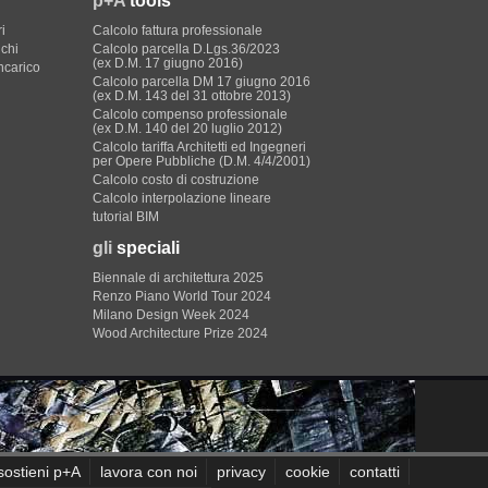
p+A
tools
i
Calcolo fattura professionale
ichi
Calcolo parcella D.Lgs.36/2023
(ex D.M. 17 giugno 2016)
incarico
Calcolo parcella DM 17 giugno 2016
(ex D.M. 143 del 31 ottobre 2013)
Calcolo compenso professionale
(ex D.M. 140 del 20 luglio 2012)
Calcolo tariffa Architetti ed Ingegneri
per Opere Pubbliche (D.M. 4/4/2001)
Calcolo costo di costruzione
Calcolo interpolazione lineare
tutorial BIM
gli
speciali
Biennale di architettura 2025
Renzo Piano World Tour 2024
Milano Design Week 2024
Wood Architecture Prize 2024
sostieni p+A
lavora con noi
privacy
cookie
contatti