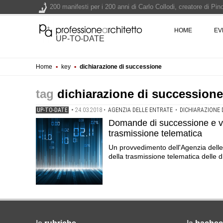
200 manifesti per i 200 anni di Carlo Collodi, creatore di 
La ricarica dei profumi domestici in un prodotto innovativo d
HOME
EV
Il lungomare di Nicotera si tinge di giallo: Fabrizio Ciappina
UP-TO-DATE
Il decreto infrastrutture è legge, le novità dall'anticipazion
Home
▪
key
▪
dichiarazione di successione
Un nuovo volto per il lungomare di Villammare - Concorso d
dichiarazione di successione
UP-TO-DATE
•
24.03.2018
•
AGENZIA DELLE ENTRATE
•
DICHIARAZIONE 
Domande di successione e voltu
trasmissione telematica
Un provvedimento dell'Agenzia delle En
della trasmissione telematica delle d