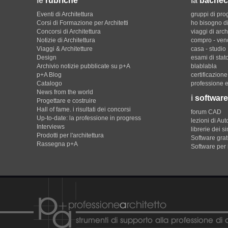
le
rubriche
la
bachec
Eventi di Architettura
gruppi di pro
Corsi di Formazione per Architetti
ho bisogno di
Concorsi di Architettura
viaggi di arch
Notizie di Architettura
compro - ven
Viaggi & Architetture
casa - studio
Design
esami di stat
Archivio notizie pubblicate su p+A
blablabla
p+A Blog
certificazion
Catalogo
professione e
News from the world
i
software
Progettare e costruire
Hall of fame. i risultati dei concorsi
forum CAD
Up-to-date: la professione in progress
lezioni di Au
Interviews
librerie dei s
Prodotti per l'architettura
Software gratu
Rassegna p+A
Software per 