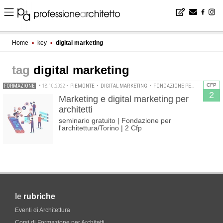
Home
▪
key
▪
digital marketing
digital marketing
CFP
FORMAZIONE
•
18.10.2022
•
PIEMONTE
•
DIGITAL MARKETING
•
FONDAZIONE PER L'ARCHITETTURA/TORINO
2
Marketing e digital marketing per
architetti
seminario gratuito | Fondazione per
l'architettura/Torino | 2 Cfp
le
rubriche
Eventi di Architettura
Corsi di Formazione per Architetti