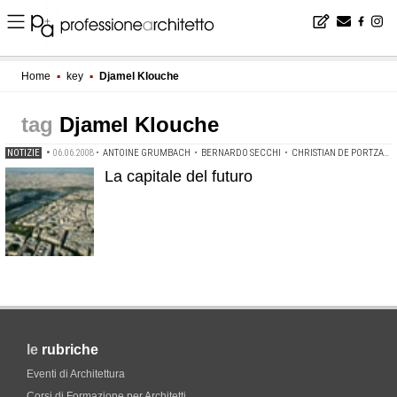
Home
▪
key
▪
Djamel Klouche
Djamel Klouche
NOTIZIE
•
06.06.2008
•
ANTOINE GRUMBACH
•
BERNARDO SECCHI
•
CHRISTIAN DE PORTZAMPARC
La capitale del futuro
le
rubriche
Eventi di Architettura
Corsi di Formazione per Architetti