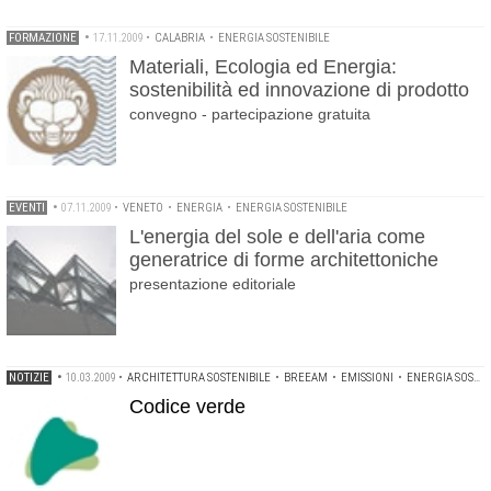
FORMAZIONE
•
17.11.2009
•
CALABRIA
•
ENERGIA SOSTENIBILE
Materiali, Ecologia ed Energia:
sostenibilità ed innovazione di prodotto
convegno - partecipazione gratuita
EVENTI
•
07.11.2009
•
VENETO
•
ENERGIA
•
ENERGIA SOSTENIBILE
L'energia del sole e dell'aria come
generatrice di forme architettoniche
presentazione editoriale
NOTIZIE
•
10.03.2009
•
ARCHITETTURA SOSTENIBILE
•
BREEAM
•
EMISSIONI
•
ENERGIA SOSTENIBILE
Codice verde