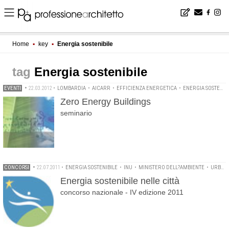
Home
▪
key
▪
Energia sostenibile
Energia sostenibile
EVENTI
•
22.03.2012
•
LOMBARDIA
•
AICARR
•
EFFICIENZA ENERGETICA
•
ENERGIA SOSTENIBILE
Zero Energy Buildings
seminario
CONCORSI
•
22.07.2011
•
ENERGIA SOSTENIBILE
•
INU
•
MINISTERO DELL?AMBIENTE
•
URBANISTICA
Energia sostenibile nelle città
concorso nazionale - IV edizione 2011