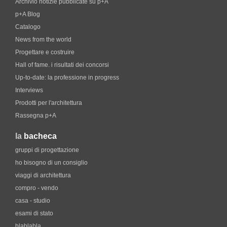
Archivio notizie pubblicate su p+A
p+A Blog
Catalogo
News from the world
Progettare e costruire
Hall of fame. i risultati dei concorsi
Up-to-date: la professione in progress
Interviews
Prodotti per l'architettura
Rassegna p+A
la
bacheca
gruppi di progettazione
ho bisogno di un consiglio
viaggi di architettura
compro - vendo
casa - studio
esami di stato
blablabla