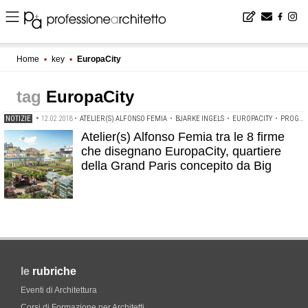
Home
▪
key
▪
EuropaCity
EuropaCity
NOTIZIE
•
12.02.2018
•
ATELIER(S) ALFONSO FEMIA
•
BJARKE INGELS
•
EUROPACITY
•
PROGETTARE ALBERGHI E HOTEL
Atelier(s) Alfonso Femia tra le 8 firme
che disegnano EuropaCity, quartiere
della Grand Paris concepito da Big
le
rubriche
Eventi di Architettura
Corsi di Formazione per Architetti