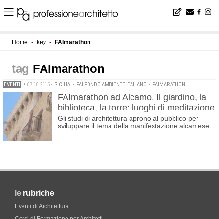
Home
▪
key
▪
FAImarathon
FAImarathon
EVENTI
•
07.10.2015
•
SICILIA
•
FAI FONDO AMBIENTE ITALIANO
•
FAIMARATHON
FAImarathon ad Alcamo. Il giardino, la
biblioteca, la torre: luoghi di meditazione
Gli studi di architettura aprono al pubblico per
sviluppare il tema della manifestazione alcamese
le
rubriche
Eventi di Architettura
Corsi di Formazione per Architetti