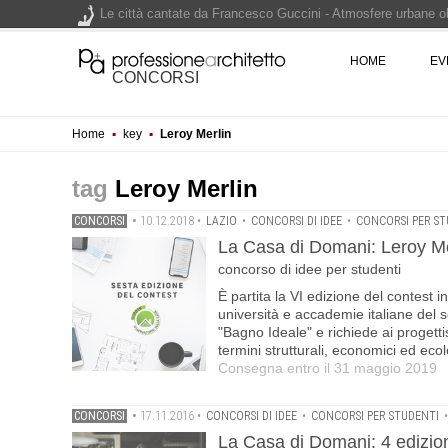
Le città cantate da Francesco Guccini - Atmosfere urbane olt
Renzo Piano World Tour 2026, ottava edizione in partenza. 
HOME
EV
CONCORSI
Home
▪
key
▪
Leroy Merlin
200 manifesti per i 200 anni di Carlo Collodi, creatore di 
Leroy Merlin
CONCORSI
•
10.12.2018
•
LAZIO
•
CONCORSI DI IDEE
•
CONCORSI PER ST
La Casa di Domani: Leroy Merl
concorso di idee per studenti
È partita la VI edizione del contest 
università e accademie italiane del se
"Bagno Ideale" e richiede ai progettis
termini strutturali, economici ed ecol
Consegna entro il 31 maggio 2019
CONCORSI
•
17.11.2016
•
CONCORSI DI IDEE
•
CONCORSI PER STUDENTI
La Casa di Domani: 4 edizione