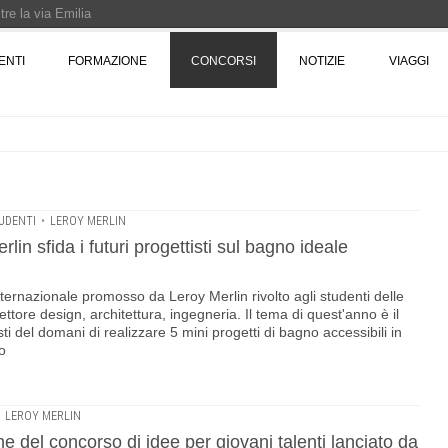
re la via Emilia
Rotta verso Ovest - Europa, Stati Uniti e Canada | 22 agosto > 30 settembre 
ENTI
FORMAZIONE
CONCORSI
NOTIZIE
VIAGGI
Pinocchio - Call di grafica promossa dal Museo MAGMA per la realizzazione di 
UDENTI
•
LEROY MERLIN
in sfida i futuri progettisti sul bagno ideale
internazionale promosso da Leroy Merlin rivolto agli studenti delle
ttore design, architettura, ingegneria. Il tema di quest'anno è il
ti del domani di realizzare 5 mini progetti di bagno accessibili in
o
•
LEROY MERLIN
 del concorso di idee per giovani talenti lanciato da