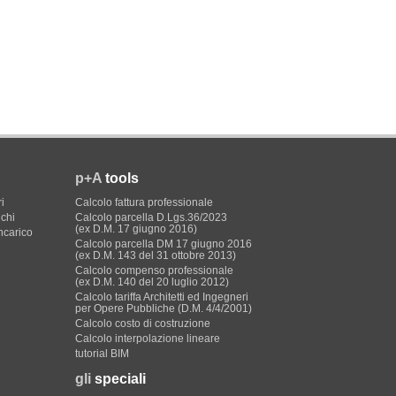
p+A
tools
i
Calcolo fattura professionale
ichi
Calcolo parcella D.Lgs.36/2023
(ex D.M. 17 giugno 2016)
incarico
Calcolo parcella DM 17 giugno 2016
(ex D.M. 143 del 31 ottobre 2013)
Calcolo compenso professionale
(ex D.M. 140 del 20 luglio 2012)
Calcolo tariffa Architetti ed Ingegneri
per Opere Pubbliche (D.M. 4/4/2001)
Calcolo costo di costruzione
Calcolo interpolazione lineare
tutorial BIM
gli
speciali