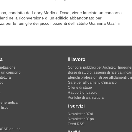
Casa, condotta da Leory Merlin e Doxa, viene lanciato un concorso
denti nella riconversione di un edificio abbandonato per
a per le famiglie dei piccoli pazienti dell'Istituto Giannina Gaslini
a
il
lavoro
gettazione
Concorsi pubblici per Architetti, Ingegner
 un consiglio
Borse di studio, assegni di ricerca, incar
itettura
Elenchi professionisti per affidamenti d'
do
Gare per affidamenti d'incarico
Offerte di stage
o
Rapporti di Lavoro
Portfolio di architettura
e energetica
i
servizi
 fisco
Newsletter 07nl
Newsletter 01pa
Feed RSS
toCAD on-line