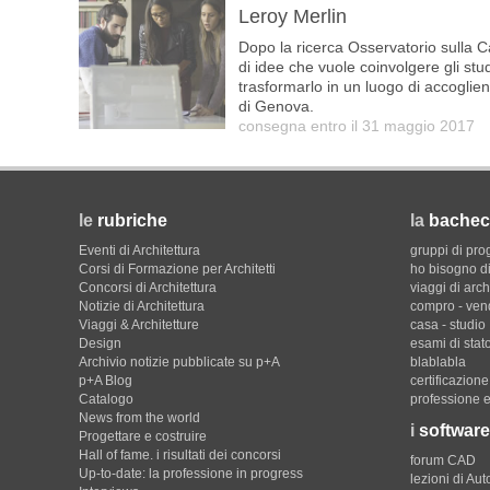
Leroy Merlin
Dopo la ricerca Osservatorio sulla 
di idee che vuole coinvolgere gli stu
trasformarlo in un luogo di accoglienz
di Genova.
consegna entro il 31 maggio 2017
le
rubriche
la
bachec
Eventi di Architettura
gruppi di pro
Corsi di Formazione per Architetti
ho bisogno di
Concorsi di Architettura
viaggi di arch
Notizie di Architettura
compro - ven
Viaggi & Architetture
casa - studio
Design
esami di stat
Archivio notizie pubblicate su p+A
blablabla
p+A Blog
certificazion
Catalogo
professione e
News from the world
i
software
Progettare e costruire
Hall of fame. i risultati dei concorsi
forum CAD
Up-to-date: la professione in progress
lezioni di Au