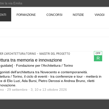
re la via Emilia
Rotta verso Ovest - Europa, Stati Uniti e Canada | 22 agosto > 30 settembre 
ENTI
FORMAZIONE
CONCORSI
NOTIZIE
VIAGGI
Pinocchio - Call di grafica promossa dal Museo MAGMA per la realizzazione di 
CFP
ER L'ARCHITETTURA/TORINO
•
MAESTRI DEL PROGETTO
R
tettura tra memoria e innovazione
e guidate] · Fondazione per l'Architettura / Torino
onisti dell'architettura tra Novecento e contemporaneità.
ura / Torino, il ciclo di eventi - tra conferenze e tour - metterà in
e di Elio Luzi, Ada Bursi, Pietro Derossi e Andrea Bruno, riletti
innovazione.
gno · 29 settembre · 3, 10 e 13 ottobre 2026