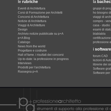
le
rubriche
la
bachec
Eventi di Architettura
gruppi di pro
Corsi di Formazione per Architetti
ho bisogno di
Concorsi di Architettura
viaggi di arch
Notizie di Architettura
compro - ven
Viaggi & Architetture
casa - studio
Design
esami di stat
Archivio notizie pubblicate su p+A
blablabla
p+A Blog
certificazion
Catalogo
professione e
News from the world
i
software
Progettare e costruire
Hall of fame. i risultati dei concorsi
forum CAD
Up-to-date: la professione in progress
lezioni di Au
Interviews
librerie dei s
Prodotti per l'architettura
Software gratu
Rassegna p+A
Software per 