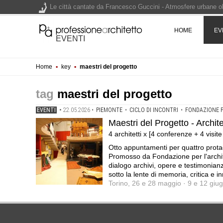
Le città cantate da Francesco Guccini - Atmosfere urbane olt
Renzo Piano World Tour 2026, ottava edizione in partenza. 
HOME
EV
EVENTI
Home
▪
key
▪
maestri del progetto
200 manifesti per i 200 anni di Carlo Collodi, creatore di 
maestri del progetto
EVENTI
•
22.05.2026
•
PIEMONTE
•
CICLO DI INCONTRI
•
FONDAZIONE P
Maestri del Progetto - Archi
4 architetti x [4 conferenze + 4 visit
Otto appuntamenti per quattro protag
Promosso da Fondazione per l'architett
dialogo archivi, opere e testimonianz
sotto la lente di memoria, critica e 
Torino, 26 e 28 maggio · 9 e 12 giu