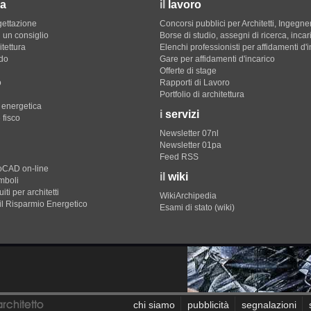
a
il
lavoro
gettazione
Concorsi pubblici per Architetti, Ingegner
 un consiglio
Borse di studio, assegni di ricerca, incar
itettura
Elenchi professionisti per affidamenti d'
do
Gare per affidamenti d'incarico
Offerte di stage
o
Rapporti di Lavoro
Portfolio di architettura
e energetica
i
servizi
 fisco
Newsletter 07nl
Newsletter 01pa
Feed RSS
toCAD on-line
il
wiki
imboli
iti per architetti
WikiArchipedia
il Risparmio Energetico
Esami di stato (wiki)
chi siamo
pubblicità
segnalazioni