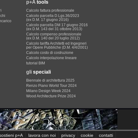
p+A
tools
i
Calcolo fattura professionale
ichi
Calcolo parcella D.Lgs.36/2023
(ex D.M. 17 giugno 2016)
incarico
Calcolo parcella DM 17 giugno 2016
(ex D.M. 143 del 31 ottobre 2013)
Calcolo compenso professionale
(ex D.M. 140 del 20 luglio 2012)
Calcolo tariffa Architetti ed Ingegneri
per Opere Pubbliche (D.M. 4/4/2001)
Calcolo costo di costruzione
Calcolo interpolazione lineare
tutorial BIM
gli
speciali
Biennale di architettura 2025
Renzo Piano World Tour 2024
Milano Design Week 2024
Wood Architecture Prize 2024
sostieni p+A
lavora con noi
privacy
cookie
contatti