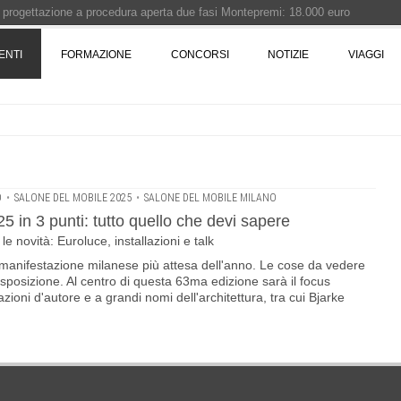
i progettazione a procedura aperta due fasi Montepremi: 18.000 euro
ENTI
FORMAZIONE
CONCORSI
NOTIZIE
VIAGGI
e è fermo - La pronuncia della Corte di Cassazione
 Concorso di idee · Al vincitore un premio di 5.000 euro
rchitettura - XX edizione promossa dalla Fondazione Bruno Zevi
O
•
SALONE DEL MOBILE 2025
•
SALONE DEL MOBILE MILANO
 in 3 punti: tutto quello che devi sapere
e novità: Euroluce, installazioni e talk
 manifestazione milanese più attesa dell'anno. Le cose da vedere
posizione. Al centro di questa 63ma edizione sarà il focus
zioni d'autore e a grandi nomi dell'architettura, tra cui Bjarke
25