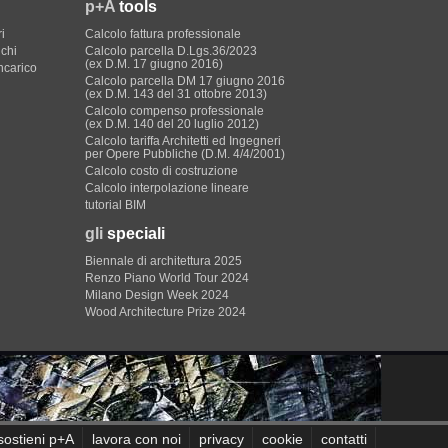
p+A
tools
i
Calcolo fattura professionale
ichi
Calcolo parcella D.Lgs.36/2023
(ex D.M. 17 giugno 2016)
incarico
Calcolo parcella DM 17 giugno 2016
(ex D.M. 143 del 31 ottobre 2013)
Calcolo compenso professionale
(ex D.M. 140 del 20 luglio 2012)
Calcolo tariffa Architetti ed Ingegneri
per Opere Pubbliche (D.M. 4/4/2001)
Calcolo costo di costruzione
Calcolo interpolazione lineare
tutorial BIM
gli
speciali
Biennale di architettura 2025
Renzo Piano World Tour 2024
Milano Design Week 2024
Wood Architecture Prize 2024
sostieni p+A
lavora con noi
privacy
cookie
contatti