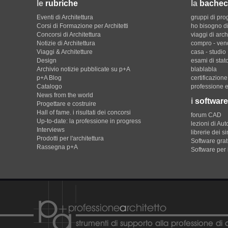
le
rubriche
la
bachec
Eventi di Architettura
gruppi di pro
Corsi di Formazione per Architetti
ho bisogno di
Concorsi di Architettura
viaggi di arch
Notizie di Architettura
compro - ven
Viaggi & Architetture
casa - studio
Design
esami di stat
Archivio notizie pubblicate su p+A
blablabla
p+A Blog
certificazion
Catalogo
professione e
News from the world
i
software
Progettare e costruire
Hall of fame. i risultati dei concorsi
forum CAD
Up-to-date: la professione in progress
lezioni di Au
Interviews
librerie dei s
Prodotti per l'architettura
Software gratu
Rassegna p+A
Software per 