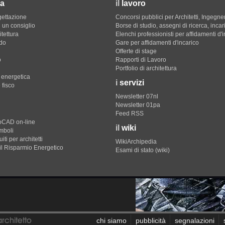
a
il
lavoro
gettazione
Concorsi pubblici per Architetti, Ingegner
 un consiglio
Borse di studio, assegni di ricerca, incar
itettura
Elenchi professionisti per affidamenti d'
do
Gare per affidamenti d'incarico
Offerte di stage
o
Rapporti di Lavoro
Portfolio di architettura
e energetica
i
servizi
 fisco
Newsletter 07nl
Newsletter 01pa
Feed RSS
toCAD on-line
il
wiki
imboli
iti per architetti
WikiArchipedia
il Risparmio Energetico
Esami di stato (wiki)
chi siamo
pubblicità
segnalazioni