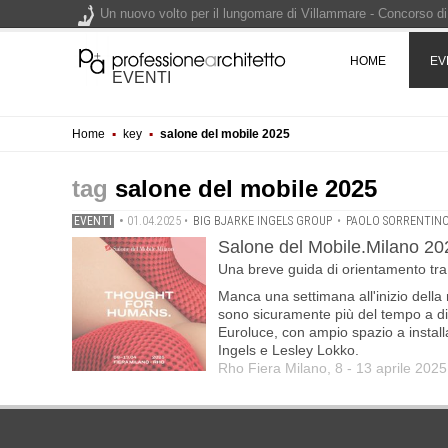
Un nuovo volto per il lungomare di Villammare - Concorso d
HOME
EV
L'obbligo di aggiornamento del Psc non decade se il cantier
EVENTI
Un masterplan per il futuro di Lariofiere, sul Lago di Como -
Home
▪
key
▪
salone del mobile 2025
Premio Bruno Zevi 2026: saggi storico-critici inediti sull'a
salone del mobile 2025
EVENTI
•
01.04.2025
•
BIG BJARKE INGELS GROUP
•
PAOLO SORRENTIN
Salone del Mobile.Milano 2025
Una breve guida di orientamento tra l
Manca una settimana all'inizio della
sono sicuramente più del tempo a dis
Euroluce, con ampio spazio a installa
Ingels e Lesley Lokko.
Rho Fiera Milano, 8 - 13 aprile 20