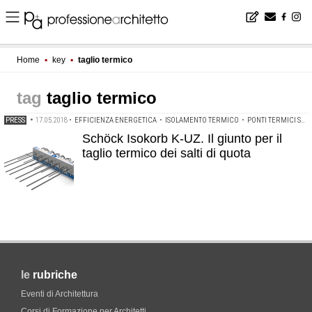
Home
▪
key
▪
taglio termico
taglio termico
PRESS
•
17.05.2018
•
EFFICIENZA ENERGETICA
•
ISOLAMENTO TERMICO
•
PONTI TERMICI SOLUZIONI
Schöck Isokorb K-UZ. Il giunto per il
taglio termico dei salti di quota
le
rubriche
Eventi di Architettura
Corsi di Formazione per Architetti