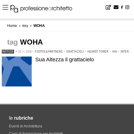
Home
▪
key
▪
WOHA
WOHA
NOTIZIE
•
18.11.2008
•
FOSTER & PARTNERS
•
GRATTACIELI
•
HEARST TOWER
•
IHA
•
INTERNATIONAL HIGHRISE AWARD
Sua Altezza il grattacielo
le
rubriche
Eventi di Architettura
Corsi di Formazione per Architetti