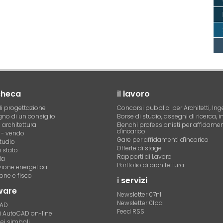
checa
il
lavoro
i progettazione
Concorsi pubblici per Architetti, Ing
no di un consiglio
Borse di studio, assegni di ricerca, i
i architettura
Elenchi professionisti per affidamen
d'incarico
- vendo
Gare per affidamenti d'incarico
tudio
Offerte di stage
 stato
Rapporti di Lavoro
la
Portfolio di architettura
azione energetica
one e fisco
i
servizi
ware
Newsletter 07nl
Newsletter 01pa
CAD
Feed RSS
di AutoCAD on-line
dei simboli