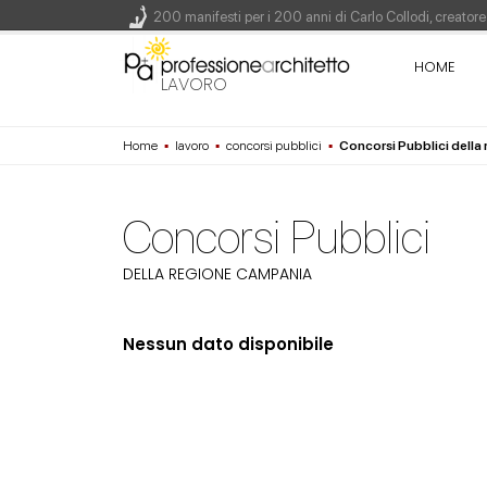
200 manifesti per i 200 anni di Carlo Collodi, creato
La ricarica dei profumi domestici in un prodotto innova
HOME
Il lungomare di Nicotera si tinge di giallo: Fabrizio Ci
LAVORO
Il decreto infrastrutture è legge, le novità dall'antici
Home
▪
lavoro
▪
concorsi pubblici
▪
Concorsi Pubblici dell
Un nuovo volto per il lungomare di Villammare - Conc
Concorsi Pubblici
DELLA REGIONE CAMPANIA
Nessun dato disponibile