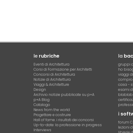
le
rubriche
la
ba
Eventi di Architettura
gruppi d
Corsi di Formazione per Architetti
ho bisog
Concorsi di Architettura
viaggi d
Notizie di Architettura
compro 
Viaggi & Architetture
casa - s
Design
esami di
Archivio notizie pubblicate su p+A
blablab
p+A Blog
certific
Catalogo
professi
News from the world
i
soft
Progettare e costruire
Hall of fame. i risultati dei concorsi
forum 
Up-to-date: la professione in progress
lezioni 
Interviews
librerie 