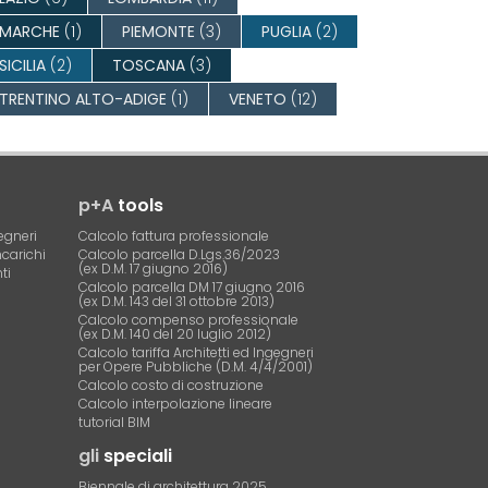
MARCHE
(1)
PIEMONTE
(3)
PUGLIA
(2)
SICILIA
(2)
TOSCANA
(3)
TRENTINO ALTO-ADIGE
(1)
VENETO
(12)
p+A
tools
egneri
Calcolo fattura professionale
ncarichi
Calcolo parcella D.Lgs.36/2023
(ex D.M. 17 giugno 2016)
ti
Calcolo parcella DM 17 giugno 2016
(ex D.M. 143 del 31 ottobre 2013)
Calcolo compenso professionale
(ex D.M. 140 del 20 luglio 2012)
Calcolo tariffa Architetti ed Ingegneri
per Opere Pubbliche (D.M. 4/4/2001)
Calcolo costo di costruzione
Calcolo interpolazione lineare
tutorial BIM
gli
speciali
Biennale di architettura 2025