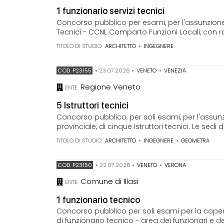
1 funzionario servizi tecnici
Concorso pubblico per esami, per l'assunzione d
Tecnici - CCNL Comparto Funzioni Locali, con r
TITOLO DI STUDIO:
ARCHITETTO
•
INGEGNERE
COD. P23155
•
23.07.2026
•
VENETO
•
VENEZIA
Regione Veneto
ENTE:
5 Istruttori tecnici
Concorso pubblico, per soli esami, per l'assu
provinciale, di cinque Istruttori tecnici. Le sedi
TITOLO DI STUDIO:
ARCHITETTO
•
INGEGNERE
•
GEOMETRA
COD. P23150
•
22.07.2026
•
VENETO
•
VERONA
Comune di Illasi
ENTE:
1 funzionario tecnico
Concorso pubblico per soli esami per la coper
di funzionario tecnico - area dei funzionari e de