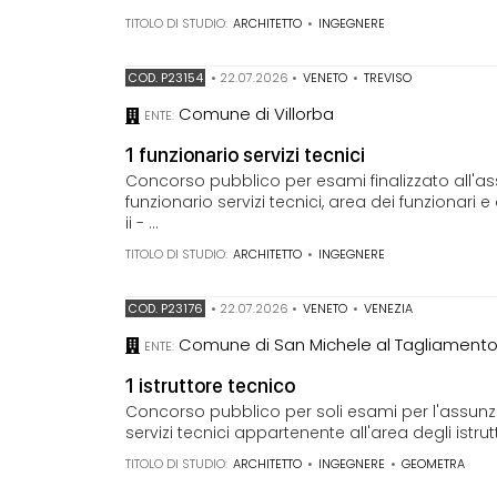
TITOLO DI STUDIO:
ARCHITETTO
•
INGEGNERE
COD. P23154
•
22.07.2026
•
VENETO
•
TREVISO
Comune di Villorba
ENTE:
1 funzionario servizi tecnici
Concorso pubblico per esami finalizzato all'a
funzionario servizi tecnici, area dei funzionari 
ii - ...
TITOLO DI STUDIO:
ARCHITETTO
•
INGEGNERE
COD. P23176
•
22.07.2026
•
VENETO
•
VENEZIA
Comune di San Michele al Tagliament
ENTE:
1 istruttore tecnico
Concorso pubblico per soli esami per l'assunz
servizi tecnici appartenente all'area degli istrutt
TITOLO DI STUDIO:
ARCHITETTO
•
INGEGNERE
•
GEOMETRA