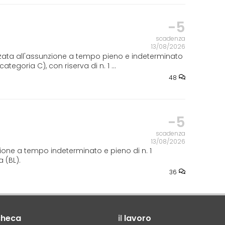
-5
scadenza
13/08/2026
izzata all'assunzione a tempo pieno e indeterminato
 categoria C), con riserva di n. 1 ...
48
-5
scadenza
13/08/2026
ione a tempo indeterminato e pieno di n. 1
 (BL).
36
checa
il
lavoro