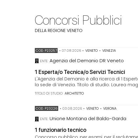
Concorsi Pubblici
DELLA REGIONE VENETO
COD. P23257
•
07.08.2026
•
VENETO
•
VENEZIA
Agenzia del Demanio DR Veneto
ENTE:
1 Esperta/o Tecnica/o Servizi Tecnici
L'Agenzia del Demanio è alla ricerca di 1 Esper
la sede di Venezia. Titolo di studio: Laurea magi
TITOLO DI STUDIO:
ARCHITETTO
COD. P23226
•
03.08.2026
•
VENETO
•
VERONA
Unione Montana del Baldo-Garda
ENTE:
1 funzionario tecnico
Concorso pubblico, per esami, per il reclutam