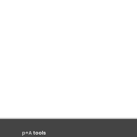
p+A
tools