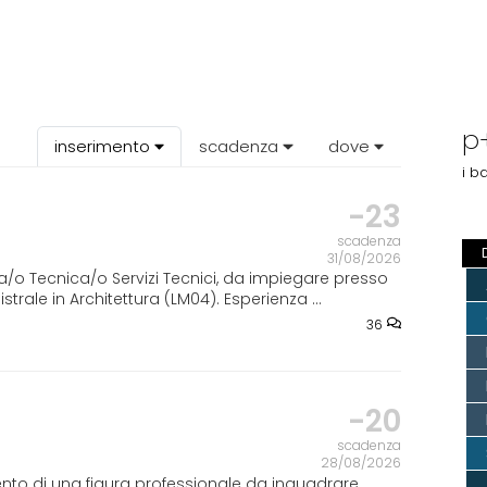
p
inserimento
scadenza
dove
i b
-23
scadenza
31/08/2026
ta/o Tecnica/o Servizi Tecnici, da impiegare presso
strale in Architettura (LM04). Esperienza ...
36
-20
scadenza
28/08/2026
ento di una figura professionale da inquadrare