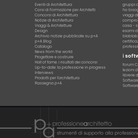
Eventi di Architettura
gruppi d
Corsi di Formazione per Architetti
ho bisog
Concorsi di Architettura
viaggi d
Notizie di Architettura
compro 
Viaggi & Architetture
casa - s
Design
esami di
Archivio notizie pubblicate su p+A
blablab
p+A Blog
certific
Catalogo
professi
News from the world
i
soft
Progettare e costruire
Hall of fame. i risultati dei concorsi
forum 
Up-to-date: la professione in progress
lezioni 
Interviews
librerie 
Prodotti per l'architettura
Software 
Rassegna p+A
Software