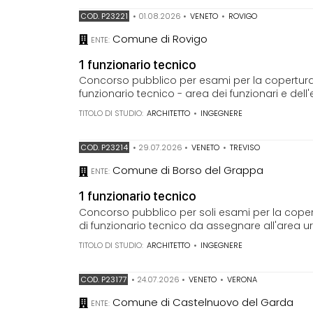
COD. P23221
•
01.08.2026
•
VENETO
•
ROVIGO
Comune di Rovigo
ENTE:
1 funzionario tecnico
Concorso pubblico per esami per la copertura
funzionario tecnico - area dei funzionari e dell
TITOLO DI STUDIO:
ARCHITETTO
•
INGEGNERE
COD. P23214
•
29.07.2026
•
VENETO
•
TREVISO
Comune di Borso del Grappa
ENTE:
1 funzionario tecnico
Concorso pubblico per soli esami per la cope
di funzionario tecnico da assegnare all'area urb
TITOLO DI STUDIO:
ARCHITETTO
•
INGEGNERE
COD. P23177
•
24.07.2026
•
VENETO
•
VERONA
Comune di Castelnuovo del Garda
ENTE: