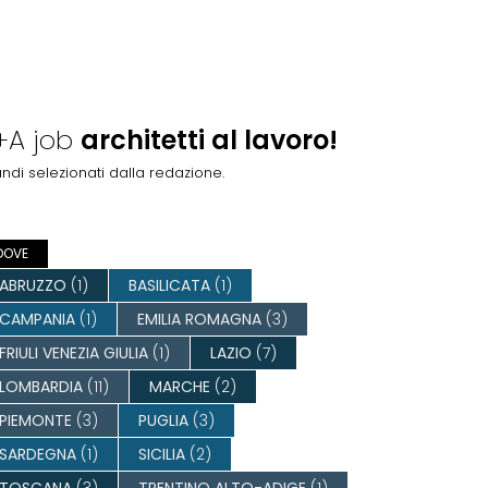
+A job
architetti al lavoro!
andi selezionati dalla redazione.
DOVE
ABRUZZO
(1)
BASILICATA
(1)
CAMPANIA
(1)
EMILIA ROMAGNA
(3)
FRIULI VENEZIA GIULIA
(1)
LAZIO
(7)
LOMBARDIA
(11)
MARCHE
(2)
PIEMONTE
(3)
PUGLIA
(3)
SARDEGNA
(1)
SICILIA
(2)