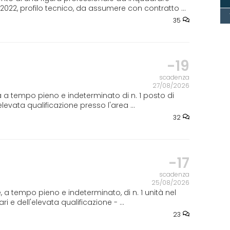
11.2022, profilo tecnico, da assumere con contratto ...
35
-19
scadenza
27/08/2026
a tempo pieno e indeterminato di n. 1 posto di
elevata qualificazione presso l'area ...
32
-17
scadenza
25/08/2026
a tempo pieno e indeterminato, di n. 1 unità nel
i e dell'elevata qualificazione - ...
23