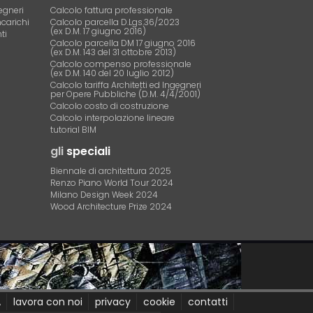
egneri
Calcolo fattura professionale
ncarichi
Calcolo parcella D.Lgs.36/2023
(ex D.M. 17 giugno 2016)
ti
Calcolo parcella DM 17 giugno 2016
(ex D.M. 143 del 31 ottobre 2013)
Calcolo compenso professionale
(ex D.M. 140 del 20 luglio 2012)
Calcolo tariffa Architetti ed Ingegneri
per Opere Pubbliche (D.M. 4/4/2001)
Calcolo costo di costruzione
Calcolo interpolazione lineare
tutorial BIM
gli
speciali
Biennale di architettura 2025
Renzo Piano World Tour 2024
Milano Design Week 2024
Wood Architecture Prize 2024
A
lavora con noi
privacy
cookie
contatti