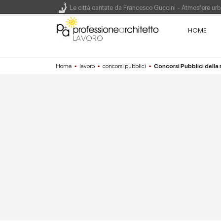
Le città cantate da Francesco Guccini - Atmosfere urba
Renzo Piano World Tour 2026, ottava edizione in parte
HOME
LAVORO
Home
▪
lavoro
▪
concorsi pubblici
▪
Concorsi Pubblici della
200 manifesti per i 200 anni di Carlo Collodi, creato