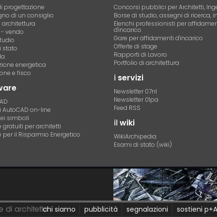
i progettazione
Concorsi pubblici per Architetti, Ing
no di un consiglio
Borse di studio, assegni di ricerca, i
i architettura
Elenchi professionisti per affidamen
d'incarico
- vendo
Gare per affidamenti d'incarico
tudio
Offerte di stage
 stato
Rapporti di Lavoro
la
Portfolio di architettura
azione energetica
one e fisco
i
servizi
ware
Newsletter 07nl
Newsletter 01pa
CAD
Feed RSS
di AutoCAD on-line
dei simboli
il
wiki
gratuiti per architetti
 per il Risparmio Energetico
WikiArchipedia
Esami di stato (wiki)
chi siamo
pubblicità
segnalazioni
sostieni p+