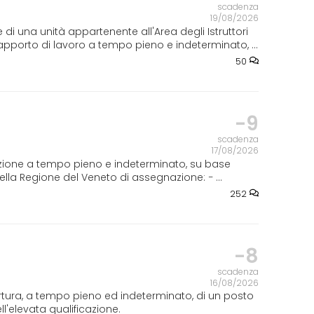
scadenza
19/08/2026
i una unità appartenente all'Area degli Istruttori
apporto di lavoro a tempo pieno e indeterminato, ...
50
-9
scadenza
17/08/2026
nzione a tempo pieno e indeterminato, su base
 della Regione del Veneto di assegnazione: − ...
252
-8
scadenza
16/08/2026
tura, a tempo pieno ed indeterminato, di un posto
ll'elevata qualificazione.