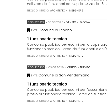
nell'Area dei funzionari ed E.Q. del CCNL del 16.
TITOLO DI STUDIO:
ARCHITETTO
•
INGEGNERE
COD. P23227
•
03.08.2026
•
VENETO
•
PADOVA
Comune di Tribano
ENTE:
1 funzionario tecnico
Concorso pubblico per esami per la copertura 
funzionario tecnico - area dei funzionari e dell'
TITOLO DI STUDIO:
ARCHITETTO
•
INGEGNERE
COD. P23230
•
03.08.2026
•
VENETO
•
TREVISO
Comune di San Vendemiano
ENTE:
1 funzionario tecnico
Concorso pubblico per esami per l'assunzione, 
profilo di funzionario tecnico - area dei funzionar
TITOLO DI STUDIO:
ARCHITETTO
•
INGEGNERE