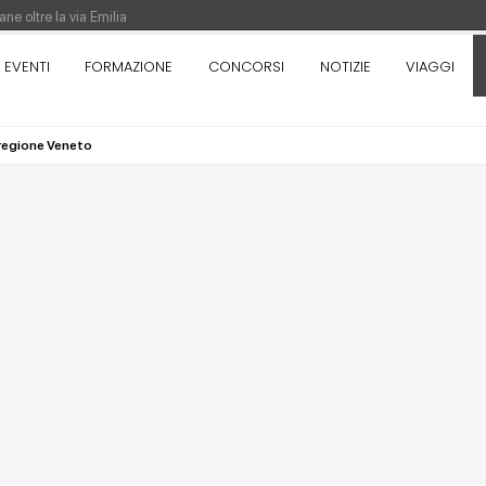
ne oltre la via Emilia
nza. Rotta verso Ovest - Europa, Stati Uniti e Canada | 22 agosto > 30 settem
EVENTI
FORMAZIONE
CONCORSI
NOTIZIE
VIAGGI
 regione Veneto
re di Pinocchio - Call di grafica promossa dal Museo MAGMA per la realizzazione