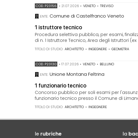
COD. P23156
•
21.07.2026
•
VENETO
•
TREVISO
Comune di Castelfranco Veneto
ENTE:
1 istruttore tecnico
Procedura selettiva pubblica, per esami, final
di n. 1 Istruttore Tecnico, Area degli Istruttori (ex
TITOLO DI STUDIO:
ARCHITETTO
•
INGEGNERE
•
GEOMETRA
COD. P23130
•
17.07.2026
•
VENETO
•
BELLUNO
Unione Montana Feltrina
ENTE:
1 funzionario tecnico
Concorso pubblico per soli esami per l'assunz
funzionario tecnico presso il Comune di Limana
TITOLO DI STUDIO:
ARCHITETTO
•
INGEGNERE
le
rubriche
la
ba