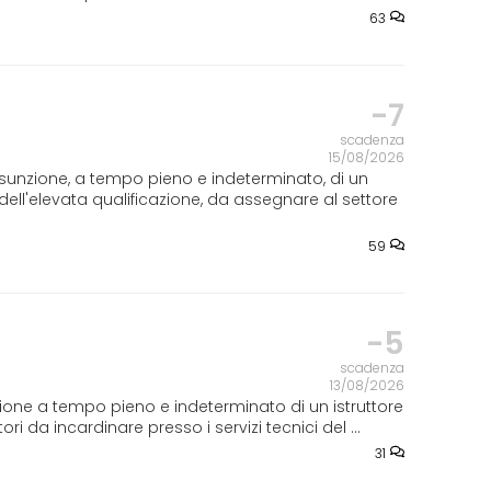
63
-7
scadenza
15/08/2026
ssunzione, a tempo pieno e indeterminato, di un
e dell'elevata qualificazione, da assegnare al settore
59
-5
o
scadenza
13/08/2026
ione a tempo pieno e indeterminato di un istruttore
ori da incardinare presso i servizi tecnici del ...
31