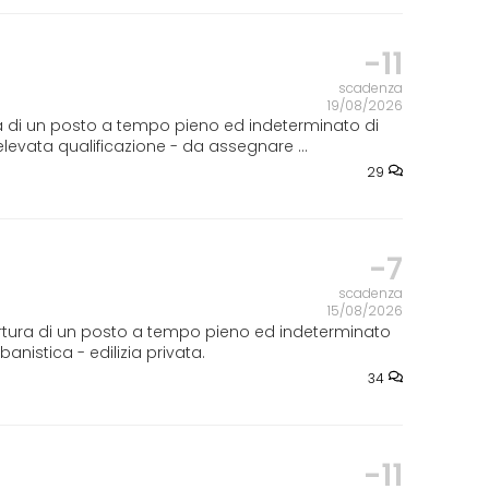
-11
scadenza
19/08/2026
 di un posto a tempo pieno ed indeterminato di
'elevata qualificazione - da assegnare ...
29
-7
scadenza
15/08/2026
rtura di un posto a tempo pieno ed indeterminato
anistica - edilizia privata.
34
-11