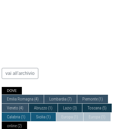
vai all'archivio
DOVE
Emilia Romagna
(4)
Lombardia
(7)
Piemonte
(1)
Veneto
(4)
Abruzzo
(1)
Lazio
(3)
Toscana
(5)
Calabria
(1)
Sicilia
(1)
Europa
(1)
Europa
(1)
online
(2)