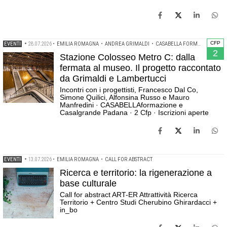
CFP
EVENTI
•
28.07.2026
•
EMILIA ROMAGNA
•
ANDREA GRIMALDI
•
CASABELLA FORMAZIONE
•
C
2
Stazione Colosseo Metro C: dalla
fermata al museo. Il progetto raccontato
da Grimaldi e Lambertucci
Incontri con i progettisti, Francesco Dal Co,
Simone Quilici, Alfonsina Russo e Mauro
Manfredini · CASABELLAformazione e
Casalgrande Padana · 2 Cfp · Iscrizioni aperte
EVENTI
•
13.07.2026
•
EMILIA ROMAGNA
•
CALL FOR ABSTRACT
Ricerca e territorio: la rigenerazione a
base culturale
Call for abstract ART-ER Attrattività Ricerca
Territorio + Centro Studi Cherubino Ghirardacci +
in_bo