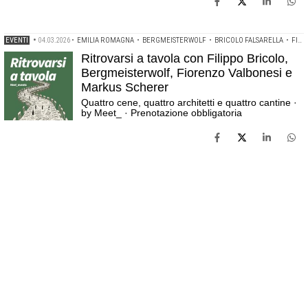
EVENTI
•
04.03.2026
•
EMILIA ROMAGNA
•
BERGMEISTERWOLF
•
BRICOLO FALSARELLA
•
FIORENZO VALBONESI
Ritrovarsi a tavola con Filippo Bricolo,
Bergmeisterwolf, Fiorenzo Valbonesi e
Markus Scherer
Quattro cene, quattro architetti e quattro cantine ·
by Meet_ · Prenotazione obbligatoria