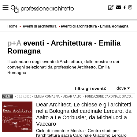
Home
▪
eventi di architettura
▪
eventi di architettura - Emilia Romagna
p+A
eventi - Architettura - Emilia
Romagna
Il calendario degli eventi di Architettura, delle mostre e dei
convegni selezionati da professione Architetto. Emilia
Romagna
dove
filtra gli eventi:
EVENTI
•
30.07.2026
•
EMILIA ROMAGNA
•
ALVAR AALTO
•
FONDAZIONE CARDINALE GIACOMO LERCARO
Dear Architect. Le chiese e gli architetti
nella Bologna del cardinale Lercaro, da
Aalto a Le Corbusier, da Michelucci a
Vaccaro
Ciclo di incontri e Mostra · Centro studi per
l'architettura sacra Cardinale Giacomo Lercaro