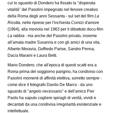
cui lo sguardo di Dondero ha fissato la "disperata
vitalità" del Pasolini impegnato nel fervore creativo
della Roma degli anni Sessanta
-
sul set del film
La
Ricotta
, nelle riprese per l'inchiesta
Comizi d'amore
(1964)
,
alla moviola nel 1963 per il dibattuto docu-film
La rabbia -
ma anche del Pasolini
privato, insieme
all'amata madre Susanna e con gli amici di una vita,
Alberto Moravia, Goffredo Parise, Sandro Penna,
Dacia Maraini e Laura Betti.
Mario Dondero, che all'epoca di questi scatti era a
Roma prima del soggiorno parigino, ha condiviso con
Pasolini momenti di affinità elettiva, sorretto sempre -
come dice il fotografo Danilo De Marco - da uno
sguardo di "
angelo necessario
" e dell'amico Pier
Paolo ha saputo cogliere spiragli di verità, vividi e
decantati da una condivisa irregolarità esistenziale e
intellettuale.