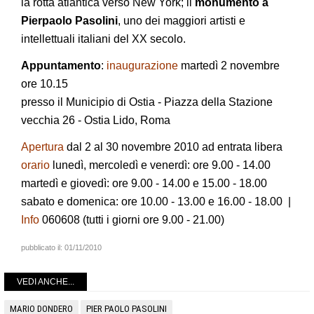
la rotta atlantica verso New York;
il
monumento a
Pierpaolo Pasolini
, uno dei maggiori artisti e
intellettuali italiani del XX secolo.
Appuntamento
:
inaugurazione
martedì 2 novembre
ore 10.15
presso il Municipio di Ostia - Piazza della Stazione
vecchia 26 - Ostia Lido, Roma
Apertura
dal 2 al 30 novembre 2010 ad entrata libera
orario
lunedì, mercoledì e venerdì: ore 9.00 - 14.00
martedì e giovedì: ore 9.00 - 14.00 e 15.00 - 18.00
sabato e domenica: ore 10.00 - 13.00 e 16.00 - 18.00 |
Info
060608 (tutti i giorni ore 9.00 - 21.00)
pubblicato il:
01/11/2010
VEDI ANCHE...
MARIO DONDERO
PIER PAOLO PASOLINI