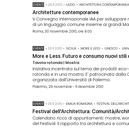
EVENTI
•
26.11.2010
•
LAZIO
•
ARCHITETTURA CONTEMPORANE
Architetture contemporanee
V Convegno internazionale IAA per sviluppare r
di un linguaggio comune insieme ai grandi Mae
Roma, 30 novembre 2010, ore 9.00
EVENTI
•
25.11.2010
•
SICILIA
•
MORE E LESS
•
UNESCO
•
UNIV
More e Less. Futuro e consumo nuovi stili 
Tavola rotonda | Mostra
Iniziativa incentrata sul tema dei prodotti eco-
rotonda e in una mostra. E' patrocinata dalla
organizzata dall'Università di Palermo.
Palermo, 26 novembre - 11 dicembre 2010
EVENTI
•
25.11.2010
•
EMILIA ROMAGNA
•
FESTIVAL DELL'ARCHI
Festival dell'Architettura: Comunità/Archi
Calendario ricco di appuntamenti: mostre, work
del Festival: il rapporto tra architettura e comu