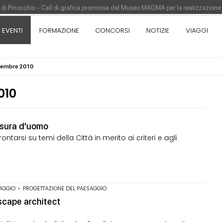
re di Pinocchio - Call di grafica promossa dal Museo MAGMA per la realizzazione
tivo di design - Concorso di product design by Desall · Al vincitore un premio d
EVENTI
FORMAZIONE
CONCORSI
NOTIZIE
VIAGGI
appina vince il concorso di progettazione
pazione del prezzo alla Soprintendenza speciale
ovembre 2010
orso di progettazione a procedura aperta due fasi Montepremi: 18.000 euro
010
misura d'uomo
ntarsi su temi della Città in merito ai criteri e agli
AGGIO
•
PROGETTAZIONE DEL PAESAGGIO
dscape architect