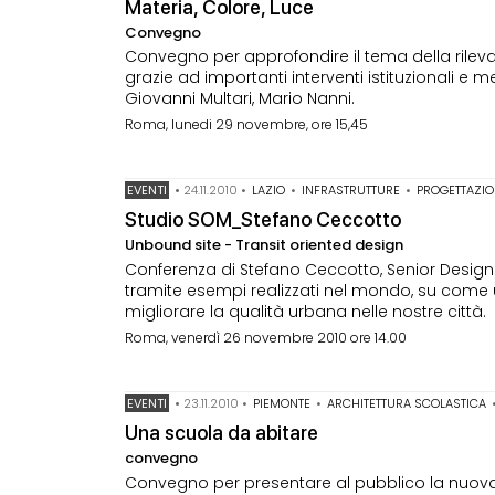
Materia, Colore, Luce
Convegno
Convegno per approfondire il tema della rilevan
grazie ad importanti interventi istituzionali e 
Giovanni Multari, Mario Nanni.
Roma, lunedi 29 novembre, ore 15,45
EVENTI
•
24.11.2010
•
LAZIO
•
INFRASTRUTTURE
•
PROGETTAZI
Studio SOM_Stefano Ceccotto
Unbound site - Transit oriented design
Conferenza di Stefano Ceccotto, Senior Designe
tramite esempi realizzati nel mondo, su come 
migliorare la qualità urbana nelle nostre città.
Roma, venerdì 26 novembre 2010 ore 14.00
EVENTI
•
23.11.2010
•
PIEMONTE
•
ARCHITETTURA SCOLASTICA
Una scuola da abitare
convegno
Convegno per presentare al pubblico la nuova 