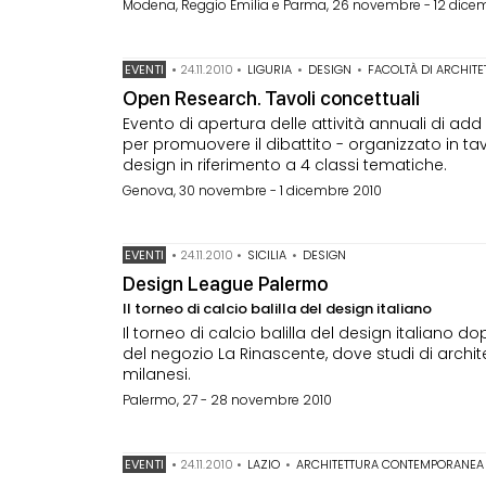
Modena, Reggio Emilia e Parma, 26 novembre - 12 dice
EVENTI
•
24.11.2010
•
LIGURIA
•
DESIGN
•
FACOLTÀ DI ARCHIT
Open Research. Tavoli concettuali
Evento di apertura delle attività annuali di add
per promuovere il dibattito - organizzato in tavo
design in riferimento a 4 classi tematiche.
Genova, 30 novembre - 1 dicembre 2010
EVENTI
•
24.11.2010
•
SICILIA
•
DESIGN
Design League Palermo
Il torneo di calcio balilla del design italiano
Il torneo di calcio balilla del design italiano 
del negozio La Rinascente, dove studi di architet
milanesi.
Palermo, 27 - 28 novembre 2010
EVENTI
•
24.11.2010
•
LAZIO
•
ARCHITETTURA CONTEMPORANEA