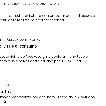
A
•
INTERNATIONAL ACADEMY OF ARCHITECTURE
iflessioni sull'architettura contemporanea e sull'assenza
stri dell'architettura contemporanea.
ERSITÀ DEGLI STUDI DI PALERMO
di vita e di consumo
sostenibili e dell'eco-design, articolata in una tavola
 Commissione Nazionale Italiana per l'UNESCO ed
TETTURA
tettura
shop, conferenze, per declinare il tema della V edizione
nità.