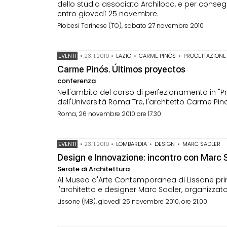
dello studio associato Archiloco, e per conseg
entro giovedì 25 novembre.
Piobesi Torinese (TO), sabato 27 novembre 2010
EVENTI
•
23.11.2010
•
LAZIO
•
CARME PINÓS
•
PROGETTAZIONE
Carme Pinós. Últimos proyectos
conferenza
Nell'ambito del corso di perfezionamento in "Pr
dell'Università Roma Tre, l'architetto Carme Pin
Roma, 26 novembre 2010 ore 17.30
EVENTI
•
23.11.2010
•
LOMBARDIA
•
DESIGN
•
MARC SADLER
Design e Innovazione: incontro con Marc 
Serate di Architettura
Al Museo d'Arte Contemporanea di Lissone primo
l'architetto e designer Marc Sadler, organizzato
Lissone (MB), giovedì 25 novembre 2010, ore 21.00