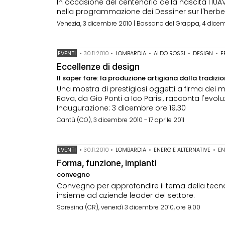
In occasione del centenario della nascita l'IUA
nella programmazione dei Dessiner sur l'herbe,
Venezia, 3 dicembre 2010 | Bassano del Grappa, 4 dice
EVENTI
•
30.11.2010
•
LOMBARDIA
•
ALDO ROSSI
•
DESIGN
•
F
Eccellenze di design
Il saper fare: la produzione artigiana dalla tradizi
Una mostra di prestigiosi oggetti a firma dei m
Rava, da Gio Ponti a Ico Parisi, racconta l'evoluz
Inaugurazione: 3 dicembre ore 19.30
Cantù (CO), 3 dicembre 2010 - 17 aprile 2011
EVENTI
•
30.11.2010
•
LOMBARDIA
•
ENERGIE ALTERNATIVE
•
EN
Forma, funzione, impianti
convegno
Convegno per approfondire il tema della tecnolo
insieme ad aziende leader del settore.
Soresina (CR), venerdì 3 dicembre 2010, ore 9.00