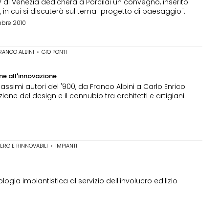
V di Venezia dedicherà a Porcilai un convegno, inserito
 in cui si discuterà sul tema "progetto di paesaggio".
mbre 2010
RANCO ALBINI
•
GIO PONTI
one all'innovazione
assimi autori del '900, da Franco Albini a Carlo Enrico
ione del design e il connubio tra architetti e artigiani.
ERGIE RINNOVABILI
•
IMPIANTI
gia impiantistica al servizio dell'involucro edilizio