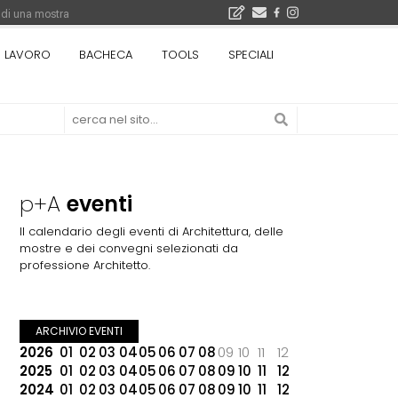
 di una mostra
i 5.000 euro
LAVORO
BACHECA
TOOLS
SPECIALI
Città Osmotiche: la rigenerazione urbana attraverso suoli permeabili, gestione dell'acqua e resilienza climatica - Gli eventi INBAR al Centro Congressi La Nuvola · Ingresso gratuito
p+A
eventi
Il calendario degli eventi di Architettura, delle
mostre e dei convegni selezionati da
professione Architetto.
ARCHIVIO EVENTI
2026
01
02
03
04
05
06
07
08
09
10
11
12
2025
01
02
03
04
05
06
07
08
09
10
11
12
2024
01
02
03
04
05
06
07
08
09
10
11
12