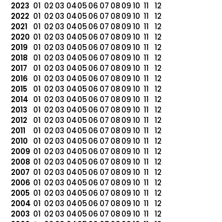
2023
01
02
03
04
05
06
07
08
09
10
11
12
2022
01
02
03
04
05
06
07
08
09
10
11
12
2021
01
02
03
04
05
06
07
08
09
10
11
12
2020
01
02
03
04
05
06
07
08
09
10
11
12
2019
01
02
03
04
05
06
07
08
09
10
11
12
2018
01
02
03
04
05
06
07
08
09
10
11
12
2017
01
02
03
04
05
06
07
08
09
10
11
12
2016
01
02
03
04
05
06
07
08
09
10
11
12
2015
01
02
03
04
05
06
07
08
09
10
11
12
2014
01
02
03
04
05
06
07
08
09
10
11
12
2013
01
02
03
04
05
06
07
08
09
10
11
12
2012
01
02
03
04
05
06
07
08
09
10
11
12
2011
01
02
03
04
05
06
07
08
09
10
11
12
2010
01
02
03
04
05
06
07
08
09
10
11
12
2009
01
02
03
04
05
06
07
08
09
10
11
12
2008
01
02
03
04
05
06
07
08
09
10
11
12
2007
01
02
03
04
05
06
07
08
09
10
11
12
2006
01
02
03
04
05
06
07
08
09
10
11
12
2005
01
02
03
04
05
06
07
08
09
10
11
12
2004
01
02
03
04
05
06
07
08
09
10
11
12
2003
01
02
03
04
05
06
07
08
09
10
11
12