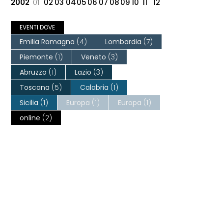
2002
01
02
03
04
05
06
07
08
09
10
11
12
EVENTI DOVE
Emilia Romagna
(4)
Lombardia
(7)
Piemonte
(1)
Veneto
(3)
Abruzzo
(1)
Lazio
(3)
Toscana
(5)
Calabria
(1)
Sicilia
(1)
Europa
(1)
Europa
(1)
online
(2)