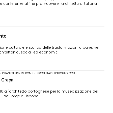
 conferenze al fine promuovere l'architettura italiana
ento
ne culturale e storica delle trasformazioni urbane, nel
rchitettonici, sociali ed economici.
•
PIRANESI PRIX DE ROME
•
PROGETTARE L?ARCHEOLOGIA
a Graça
0 all'architetto portoghese per la musealizzazione del
i São Jorge a Lisbona.