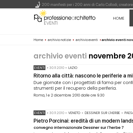
200 manifesti per i 200 anni di Carlo Collodi, creato
La ricarica dei profumi domestici in un prodotto innova
HOME
Il lungomare di Nicotera si tinge di giallo: Fabrizio Ci
EVENTI
Il decreto infrastrutture è legge, le novità dall'antici
Home
▪
archivio notizie
▪
archivio eventi
▪
archivio eventi n
Un nuovo volto per il lungomare di Villammare - Conc
archivio eventi
novembre 2
EVENTI
•
30.11.2010
•
LAZIO
Ritorno alla città: nascono le periferie a 
Due giornate con i progettisti di fama per confro
strumenti per il recupero della periferia.
Roma, 1 e 2 dicembre 2010 dalle ore 9.30
EVENTI
•
30.11.2010
•
VENETO
•
DESSINER SUR L'HERBE
•
PAES
Pietro Porcinai: eredità di un modern lan
convegno internazionale Dessiner sur l'herbe 7