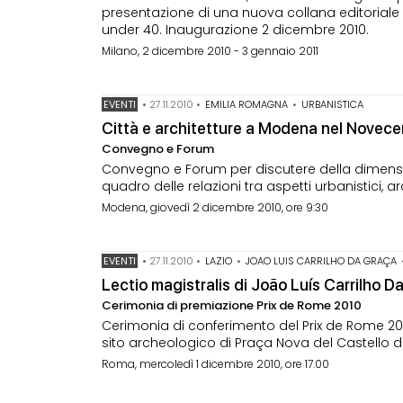
presentazione di una nuova collana editoriale e
under 40. Inaugurazione 2 dicembre 2010.
Milano, 2 dicembre 2010 - 3 gennaio 2011
EVENTI
•
27.11.2010
•
EMILIA ROMAGNA
•
URBANISTICA
Città e architetture a Modena nel Novec
Convegno e Forum
Convegno e Forum per discutere della dimensio
quadro delle relazioni tra aspetti urbanistici, a
Modena, giovedì 2 dicembre 2010, ore 9:30
EVENTI
•
27.11.2010
•
LAZIO
•
JOAO LUIS CARRILHO DA GRAÇA
Lectio magistralis di João Luís Carrilho D
Cerimonia di premiazione Prix de Rome 2010
Cerimonia di conferimento del Prix de Rome 201
sito archeologico di Praça Nova del Castello d
Roma, mercoledì 1 dicembre 2010, ore 17.00