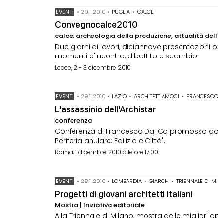
EVENTI
•
29.11.2010
•
PUGLIA
•
CALCE
Convegnocalce2010
calce: archeologia della produzione, attualità del
Due giorni di lavori, diciannove presentazioni or
momenti d'incontro, dibattito e scambio.
Lecce, 2 - 3 dicembre 2010
EVENTI
•
29.11.2010
•
LAZIO
•
ARCHITETTIAMOCI
•
FRANCESCO
L'assassinio dell'Archistar
conferenza
Conferenza di Francesco Dal Co promossa da Arc
Periferia anulare: Edilizia e Città".
Roma, 1 dicembre 2010 alle ore 17:00
EVENTI
•
28.11.2010
•
LOMBARDIA
•
GIARCH
•
TRIENNALE DI M
Progetti di giovani architetti italiani
Mostra | Iniziativa editoriale
Alla Triennale di Milano, mostra delle migliori op