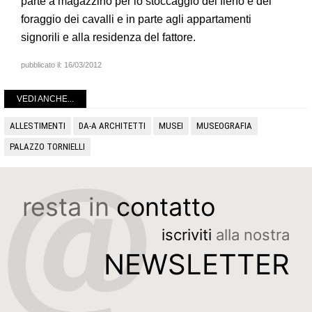
parte a magazzino per lo stoccaggio del fieno e del
foraggio dei cavalli e in parte agli appartamenti
signorili e alla residenza del fattore.
pubblicato il:
16/03/2012
VEDI ANCHE...
ALLESTIMENTI
DA-A ARCHITETTI
MUSEI
MUSEOGRAFIA
PALAZZO TORNIELLI
resta in
contatto
iscriviti
alla nostra
NEWSLETTER