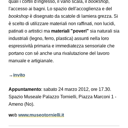
quali i cortili d'ingresso, il vano scala, il
bookshop
,
l'accesso ai bagni. Lo spazio dell'accoglienza e del
bookshop
è disegnato da scatole di lamiera grezza. Si
è scelto di utilizzare materiali non raffinati, non lucidi,
patinati o artistici ma
materiali "poveri"
sia naturali sia
industriali (legno, ferro, plastica) assunti nella loro
espressività primaria e immediatezza sensoriale che
portano con sé anche una rivalutazione del lavoro
manuale e artigianale.
→
invito
Appuntamento
: sabato 24 marzo 2012, ore 17.30.
Spazio Museale Palazzo Tornielli, Piazza Marconi 1 -
Ameno (No).
w
eb
www.museotornielli.it