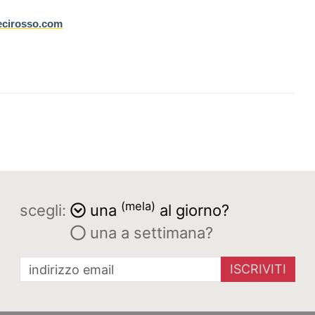
cirosso.com
(mela)
scegli:
una
al giorno?
una a settimana?
ISCRIVITI