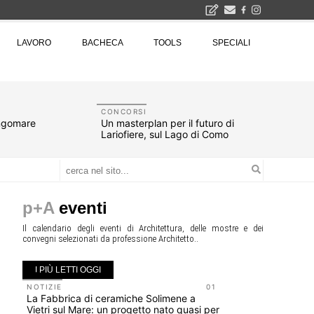
2026
LAVORO
BACHECA
TOOLS
SPECIALI
La Fabbrica di ceramiche Solimene a Vietri sul Mare: un progetto nato quasi per caso - La lucertola aggrappata alla roccia, tra Wright e Gaudì, unica opera europea del visionario architetto Paolo Soleri
Osteria dell'Architetto a Marmomac con i fondatori di EMBT, Park, CZA e ELASTICOFarm - Veronafiere, dal 22 al 25 settembre 2026 · 2x4 Cfp · Ingresso gratuito · Iscrizioni aperte!
I Cantieri by LandWorks 2026, autocostruzione e vita comunitaria in Sardegna, a picco sul mare - Workshop di autocostruzione e rigenerazione urbana nell'ex borgo minerario dell'Argentiera · 3 turni
una mostra
CONCORSI
ungomare
Un masterplan per il futuro di
Lariofiere, sul Lago di Como
p+A
eventi
Il calendario degli eventi di Architettura, delle mostre e dei
convegni selezionati da professione Architetto..
I PIÙ LETTI OGGI
NOTIZIE
01
EVENTI
La Fabbrica di ceramiche Solimene a
Osteria de
Vietri sul Mare: un progetto nato quasi per
fondatori