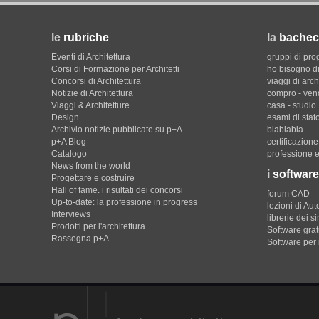
le
rubriche
la
bachec
Eventi di Architettura
gruppi di pro
Corsi di Formazione per Architetti
ho bisogno di
Concorsi di Architettura
viaggi di arch
Notizie di Architettura
compro - ven
Viaggi & Architetture
casa - studio
Design
esami di stat
Archivio notizie pubblicate su p+A
blablabla
p+A Blog
certificazion
Catalogo
professione e
News from the world
i
software
Progettare e costruire
Hall of fame. i risultati dei concorsi
forum CAD
Up-to-date: la professione in progress
lezioni di Au
Interviews
librerie dei s
Prodotti per l'architettura
Software gratu
Rassegna p+A
Software per 