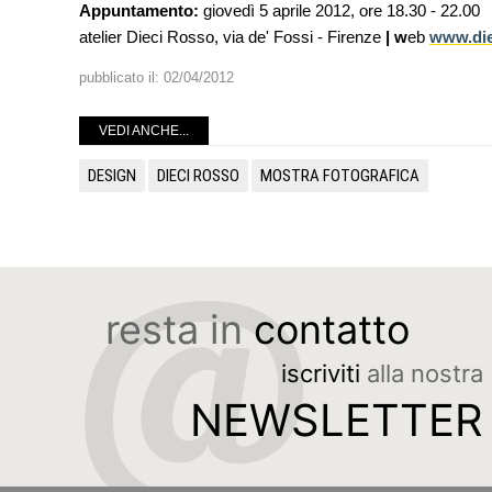
Appuntamento:
giovedì 5 aprile 2012, ore 18.30 - 22.00
atelier Dieci Rosso, via de' Fossi - Firenze
| w
eb
www.die
pubblicato il:
02/04/2012
VEDI ANCHE...
DESIGN
DIECI ROSSO
MOSTRA FOTOGRAFICA
resta in
contatto
iscriviti
alla nostra
NEWSLETTER