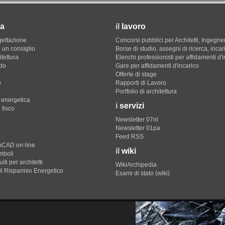
a
il
lavoro
gettazione
Concorsi pubblici per Architetti, Ingegner
 un consiglio
Borse di studio, assegni di ricerca, incar
itettura
Elenchi professionisti per affidamenti d'
do
Gare per affidamenti d'incarico
Offerte di stage
o
Rapporti di Lavoro
Portfolio di architettura
e energetica
i
servizi
 fisco
Newsletter 07nl
Newsletter 01pa
Feed RSS
toCAD on-line
il
wiki
imboli
iti per architetti
WikiArchipedia
il Risparmio Energetico
Esami di stato (wiki)