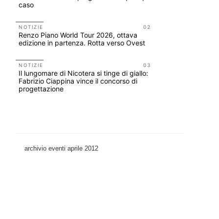
caso
ELASTIC
NOTIZIE
02
NOTIZIE
Renzo Piano World Tour 2026, ottava
Le città 
edizione in partenza. Rotta verso Ovest
CONCORSI
200 manife
NOTIZIE
03
Il lungomare di Nicotera si tinge di giallo:
Collodi, c
Fabrizio Ciappina vince il concorso di
progettazione
archivio eventi aprile 2012