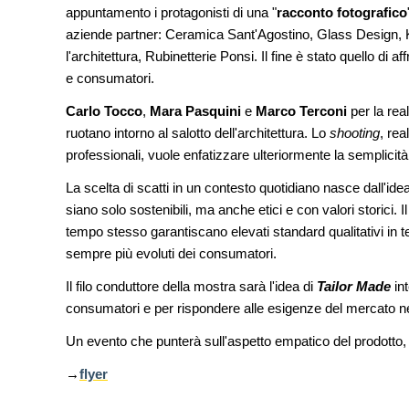
dell'acqua e resilienza climatic
appuntamento i protagonisti di una "
racconto fotografico
aziende partner: Ceramica Sant'Agostino, Glass Design, Kr
FORMAZIONE
l'architettura, Rubinetterie Ponsi. Il fine è stato quello di
I Cantieri by LandWorks 2026,
e consumatori.
autocostruzione e vita comunita
Sardegna, a picco sul mare
Carlo Tocco
,
Mara Pasquini
e
Marco Terconi
per la rea
ruotano intorno al salotto dell'architettura. Lo
shooting
, re
CONCORSI
Un nuovo volto per il lungomar
professionali, vuole enfatizzare ulteriormente la semplici
Villammare
La scelta di scatti in un contesto quotidiano nasce dall'ide
siano solo sostenibili, ma anche etici e con valori storici. I
tempo stesso garantiscano elevati standard qualitativi in termi
sempre più evoluti dei consumatori.
Il filo conduttore della mostra sarà l'idea di
Tailor Made
int
consumatori e per rispondere alle esigenze del mercato ne
Un evento che punterà sull'aspetto empatico del prodotto, t
→
flyer