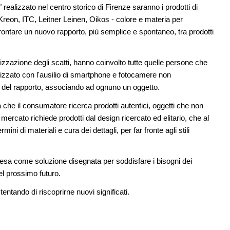
a
di architettura
" realizzato nel centro storico di Firenze saranno i prodotti di
eon, ITC, Leitner Leinen, Oikos - colore e materia per
08
EVENTI
11
 affrontare un nuovo rapporto, più semplice e spontaneo, tra prodotti
Con Carlo Scarpa lungo l'Italia: tre
ria in
appuntamenti tra Palermo, Verona e
Venezia
lizzazione degli scatti, hanno coinvolto tutte quelle persone che
alizzato con l'ausilio di smartphone e fotocamere non
09
CONCORSI
12
e di
La ricarica dei profumi domestici in un
tà del rapporto, associando ad ognuno un oggetto.
prodotto innovativo di design
a che il consumatore ricerca prodotti autentici, oggetti che non
l mercato richiede prodotti dal design ricercato ed elitario, che al
ni di materiali e cura dei dettagli, per far fronte agli stili
esa come soluzione disegnata per soddisfare i bisogni dei
l prossimo futuro.
entando di riscoprirne nuovi significati.