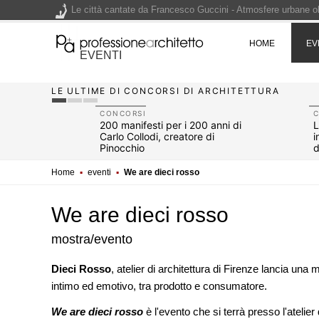
Le città cantate da Francesco Guccini - Atmosfere urbane olt
Renzo Piano World Tour 2026, ottava edizione in partenza. 
HOME
EV
EVENTI
LE ULTIME DI CONCORSI DI ARCHITETTURA
200 manifesti per i 200 anni di Carlo Collodi, creatore di 
CONCORSI
un video:
200 manifesti per i 200 anni di
L
 - Simon
Carlo Collodi, creatore di
i
Pinocchio
d
Home
▪
eventi
▪
We are dieci rosso
We are dieci rosso
mostra/evento
Dieci Rosso
, atelier di architettura di Firenze lancia una
intimo ed emotivo, tra prodotto e consumatore.
EVENTI
Città Osmotiche: la rigenerazi
We are dieci rosso
è l'evento che si terrà presso l'atelier
attraverso suoli permeabili, ge