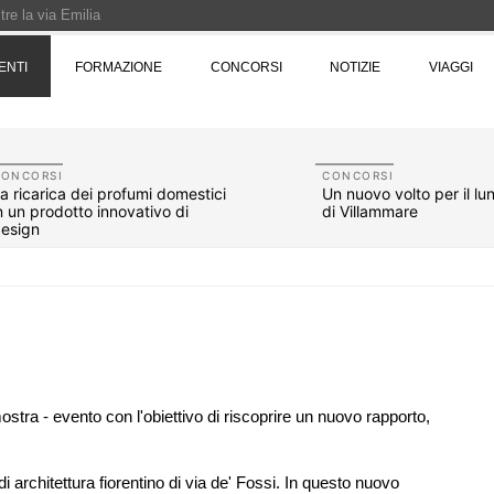
re la via Emilia
Rotta verso Ovest - Europa, Stati Uniti e Canada | 22 agosto > 30 settembre 
ENTI
FORMAZIONE
CONCORSI
NOTIZIE
VIAGGI
Pinocchio - Call di grafica promossa dal Museo MAGMA per la realizzazione di 
CONCORSI
CONCORSI
a ricarica dei profumi domestici
Un nuovo volto per il l
n un prodotto innovativo di
di Villammare
esign
 mostra - evento con l'obiettivo di riscoprire un nuovo rapporto,
07
UP-TO-DATE
10
one urbana
L'Agenzia del Demanio lancia gare per
 di architettura fiorentino di via de' Fossi. In questo nuovo
stione
accordi quadro da 219 milioni per servizi