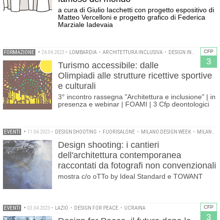
a cura di Giulio Iacchetti con progetto espositivo di
Matteo Vercelloni e progetto grafico di Federica
Marziale Iadevaia
CFP
FORMAZIONE
•
26.04.2023
•
LOMBARDIA
•
ARCHITETTURA INCLUSIVA
•
DESIGN INCLUSIVO
•
M
3
Turismo accessibile: dalle
Olimpiadi alle strutture ricettive sportive
e culturali
3° incontro rassegna "Architettura e inclusione" | in
presenza e webinar | FOAMI | 3 Cfp deontologici
EVENTI
•
11.04.2023
•
DESIGN SHOOTING
•
FUORISALONE
•
MILANO DESIGN WEEK
•
MILANO DESIGN WEEK 2023
Design shooting: i cantieri
dell'architettura contemporanea
raccontati da fotografi non convenzionali
mostra c/o oTTo by Ideal Standard e TOWANT
CFP
EVENTI
•
03.04.2023
•
LAZIO
•
DESIGN FOR PEACE
•
UCRAINA
3