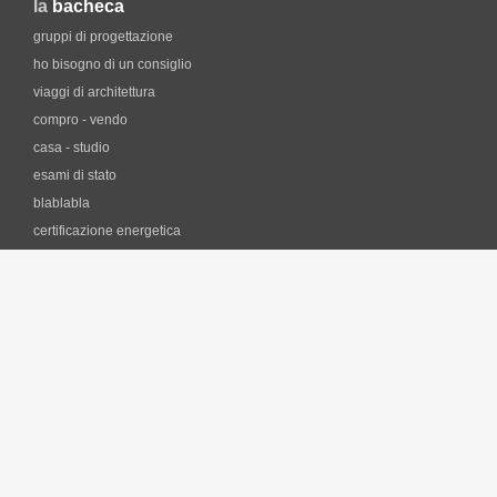
la
bacheca
gruppi di progettazione
ho bisogno di un consiglio
viaggi di architettura
compro - vendo
casa - studio
esami di stato
blablabla
certificazione energetica
professione e fisco
i
software
forum CAD
lezioni di AutoCAD on-line
librerie dei simboli
Software gratuiti per architetti
Software per il Risparmio Energetico
il
lavoro