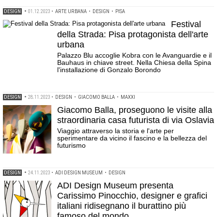
DESIGN
•
01.12.2023
•
ARTE URBANA
•
DESIGN
•
PISA
Festival
della Strada: Pisa protagonista dell'arte
urbana
Palazzo Blu accoglie Kobra con le Avanguardie e il
Bauhaus in chiave street. Nella Chiesa della Spina
l'installazione di Gonzalo Borondo
DESIGN
•
28.11.2023
•
DESIGN
•
GIACOMO BALLA
•
MAXXI
Giacomo Balla, proseguono le visite alla
straordinaria casa futurista di via Oslavia
Viaggio attraverso la storia e l'arte per
sperimentare da vicino il fascino e la bellezza del
futurismo
DESIGN
•
24.11.2023
•
ADI DESIGN MUSEUM
•
DESIGN
ADI Design Museum presenta
Carissimo Pinocchio, designer e grafici
italiani ridisegnano il burattino più
famoso del mondo