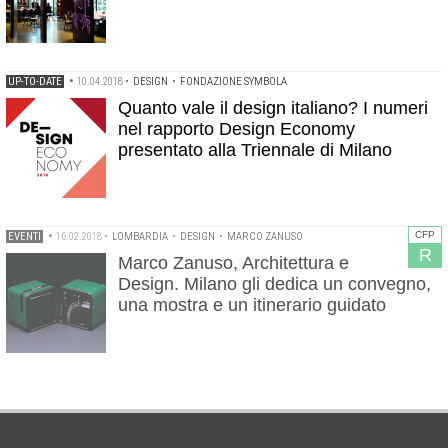
UP-TO-DATE
•
10.04.2018
•
DESIGN
•
FONDAZIONE SYMBOLA
Quanto vale il design italiano? I numeri
nel rapporto Design Economy
presentato alla Triennale di Milano
CFP
EVENTI
•
16.02.2018
•
LOMBARDIA
•
DESIGN
•
MARCO ZANUSO
R
Marco Zanuso, Architettura e
Design. Milano gli dedica un convegno,
una mostra e un itinerario guidato