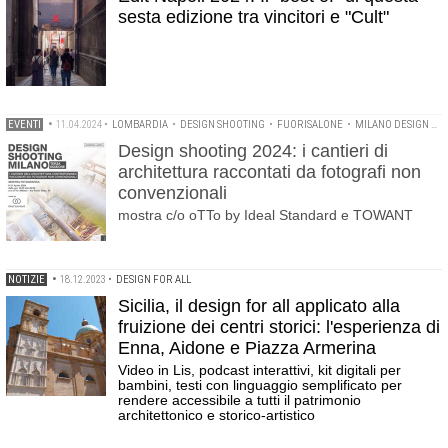
sesta edizione tra vincitori e "Cult"
EVENTI
•
11.04.2024
•
LOMBARDIA
•
DESIGN SHOOTING
•
FUORISALONE
•
MILANO DESIGN WEEK 2024
Design shooting 2024: i cantieri di
architettura raccontati da fotografi non
convenzionali
mostra c/o oTTo by Ideal Standard e TOWANT
NOTIZIE
•
18.12.2023
•
DESIGN FOR ALL
Sicilia, il design for all applicato alla
fruizione dei centri storici: l'esperienza di
Enna, Aidone e Piazza Armerina
Video in Lis, podcast interattivi, kit digitali per
bambini, testi con linguaggio semplificato per
rendere accessibile a tutti il patrimonio
architettonico e storico-artistico