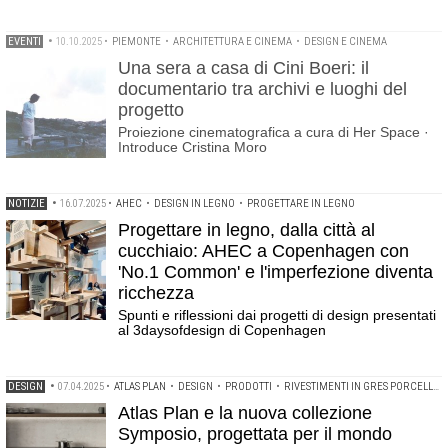
EVENTI
•
10.10.2025
•
PIEMONTE
•
ARCHITETTURA E CINEMA
•
DESIGN E CINEMA
Una sera a casa di Cini Boeri: il
documentario tra archivi e luoghi del
progetto
Proiezione cinematografica a cura di Her Space ·
Introduce Cristina Moro
NOTIZIE
•
16.07.2025
•
AHEC
•
DESIGN IN LEGNO
•
PROGETTARE IN LEGNO
Progettare in legno, dalla città al
cucchiaio: AHEC a Copenhagen con
'No.1 Common' e l'imperfezione diventa
ricchezza
Spunti e riflessioni dai progetti di design presentati
al 3daysofdesign di Copenhagen
DESIGN
•
07.04.2025
•
ATLAS PLAN
•
DESIGN
•
PRODOTTI
•
RIVESTIMENTI IN GRES PORCELLANATO
Atlas Plan e la nuova collezione
Symposio, progettata per il mondo