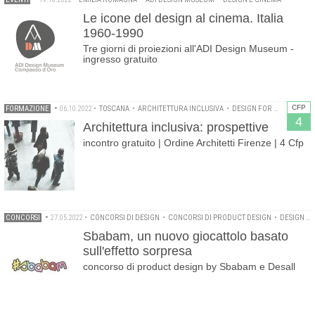
Le icone del design al cinema. Italia
1960-1990
Tre giorni di proiezioni all'ADI Design Museum -
ingresso gratuito
CFP
FORMAZIONE
•
06.10.2022
•
TOSCANA
•
ARCHITETTURA INCLUSIVA
•
DESIGN FOR ALL
•
ELIMI
4
Architettura inclusiva: prospettive
incontro gratuito | Ordine Architetti Firenze | 4 Cfp
CONCORSI
•
27.05.2022
•
CONCORSI DI DESIGN
•
CONCORSI DI PRODUCT DESIGN
•
DESIGN DEL GIOCATTOLO
Sbabam, un nuovo giocattolo basato
sull'effetto sorpresa
concorso di product design by Sbabam e Desall