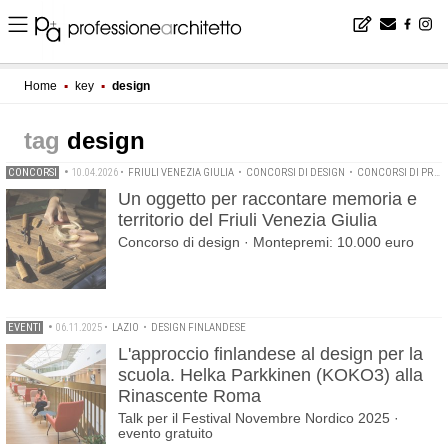
Home
▪
key
▪
design
design
CONCORSI
•
10.04.2026
•
FRIULI VENEZIA GIULIA
•
CONCORSI DI DESIGN
•
CONCORSI DI PRODUCT DESIGN
Un oggetto per raccontare memoria e
territorio del Friuli Venezia Giulia
Concorso di design · Montepremi: 10.000 euro
EVENTI
•
06.11.2025
•
LAZIO
•
DESIGN FINLANDESE
L'approccio finlandese al design per la
scuola. Helka Parkkinen (KOKO3) alla
Rinascente Roma
Talk per il Festival Novembre Nordico 2025 ·
evento gratuito