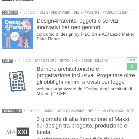
CONCORSI
•
12.10.2021
•
DESIGN PER BAMBINI
•
DESIGN4PARENTS
•
PRODUCT DESIGN
Design4Parents, oggetti e servizi
innovativi per neo genitori
concorso di design by FILO Srl e ADI Lazio Maker
Faire Rome
CFP
EVENTI
•
11.11.2020
•
BARRIERE ARCHITETTONICHE
•
DESIGN INCLUSIVO
4
Barriere architettoniche e
progettazione inclusiva. Progettare oltre
gli obblighi minimi previsti per legge
webinar organizzato dall'Ordine degli architetti di
Milano | 4 CFP
FORMAZIONE
•
10.09.2020
•
CORSI DI ALTA FORMAZIONE
•
DESIGN
•
MUSEO MAXXI
•
TUTELA DESIGN
3 giornate di alta formazione al Maxxi
sul design tra progetto, produzione e
tutela