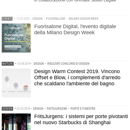
in collaborazione con Grimaldi Studio Legale
EVENTI
•
15.06.2020
•
DESIGN
•
FUORISALONE
•
MILANO DESIGN WEEK
Fuorisalone Digital, l'evento digitale
della Milano Design Week
NOTIZIE
•
10.06.2019
•
DESIGN
•
RISULTATI CONCORSI DI DESIGN
Design Warm Contest 2019. Vincono
Offset e Blow, i complementi d'arredo
che scaldano l'ambiente del bagno
DESIGN
•
02.05.2018
•
DESIGN
•
FRITSJURGENS
•
PORTE E FINESTRE
FritsJurgens: i sistemi per porte pivotanti
nel nuovo Starbucks di Shanghai