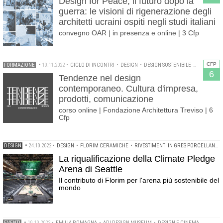
Design for Peace, il futuro dopo la
guerra: le visioni di rigenerazione degli
architetti ucraini ospiti negli studi italiani
convegno OAR | in presenza e online | 3 Cfp
CFP
FORMAZIONE
•
10.11.2022
•
CICLO DI INCONTRI
•
DESIGN
•
DESIGN SOSTENIBILE
•
FONDAZION
6
Tendenze nel design
contemporaneo. Cultura d'impresa,
prodotti, comunicazione
corso online | Fondazione Architettura Treviso | 6
Cfp
DESIGN
•
24.10.2022
•
DESIGN
•
FLORIM CERAMICHE
•
RIVESTIMENTI IN GRES PORCELLANATO
La riqualificazione della Climate Pledge
Arena di Seattle
Il contributo di Florim per l'arena più sostenibile del
mondo
EVENTI
•
19.10.2022
•
EMILIA ROMAGNA
•
ADI DESIGN MUSEUM
•
DESIGN E CINEMA