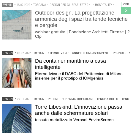
CFP
EVENTI
•
18.02.2022
•
TOSCANA
•
DESIGN PER GLI SPAZI ESTERNI
•
HOSPITALITY
•
OUTDOOR D
2
Outdoor design. La progettazione
armonica degli spazi tra tende tecniche
e pergole
webinar gratuito | Fondazione Architetti Firenze | 2
Cfp
DESIGN
•
02.02.2022
•
DESIGN
•
ETERNO IVICA
•
PANNELLI FONOASSORBENTI
•
PHONOLOOK
Da container marittimo a casa
intelligente
Eterno Ivica e il DABC del Politecnico di Milano
insieme per il prototipo cHOMgenius
DESIGN
•
29.11.2021
•
DESIGN
•
PELLINI
•
SCHERMATURE SOLARI
•
TENDE A RULLO
•
TENDE TECNICHE
Torre Libeskind. L'innovazione passa
anche dalle schermature solari
tessuto metallizzato Verosol EnviroScreen