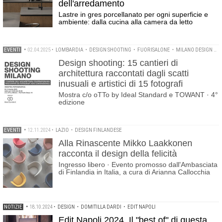
dell'arredamento
Lastre in gres porcellanato per ogni superficie e
ambiente: dalla cucina alla camera da letto
EVENTI
•
02.04.2025
•
LOMBARDIA
•
DESIGN SHOOTING
•
FUORISALONE
•
MILANO DESIGN WEEK
Design shooting: 15 cantieri di
architettura raccontati dagli scatti
inusuali e artistici di 15 fotografi
Mostra c/o oTTo by Ideal Standard e TOWANT · 4°
edizione
EVENTI
•
12.11.2024
•
LAZIO
•
DESIGN FINLANDESE
Alla Rinascente Mikko Laakkonen
racconta il design della felicità
Ingresso libero · Evento promosso dall'Ambasciata
di Finlandia in Italia, a cura di Arianna Callocchia
NOTIZIE
•
18.10.2024
•
DESIGN
•
DOMITILLA DARDI
•
EDIT NAPOLI
Edit Napoli 2024. Il "best of" di questa