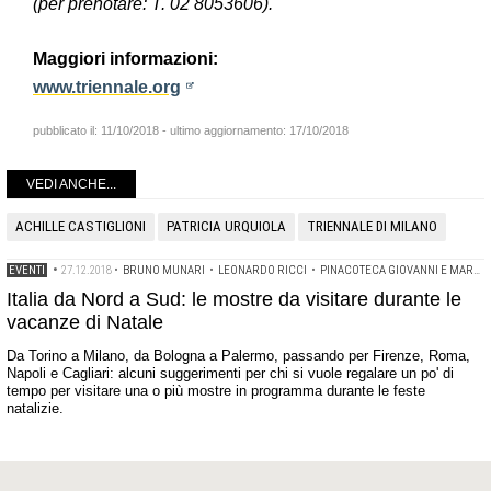
(per prenotare: T. 02 8053606).
Maggiori informazioni:
www.triennale.org
pubblicato il:
11/10/2018
- ultimo aggiornamento:
17/10/2018
VEDI ANCHE...
ACHILLE CASTIGLIONI
PATRICIA URQUIOLA
TRIENNALE DI MILANO
EVENTI
•
27.12.2018
•
BRUNO MUNARI
•
LEONARDO RICCI
•
PINACOTECA GIOVANNI E MARELLA AGNELLI
Italia da Nord a Sud: le mostre da visitare durante le
vacanze di Natale
Da Torino a Milano, da Bologna a Palermo, passando per Firenze, Roma,
Napoli e Cagliari: alcuni suggerimenti per chi si vuole regalare un po' di
tempo per visitare una o più mostre in programma durante le feste
natalizie.